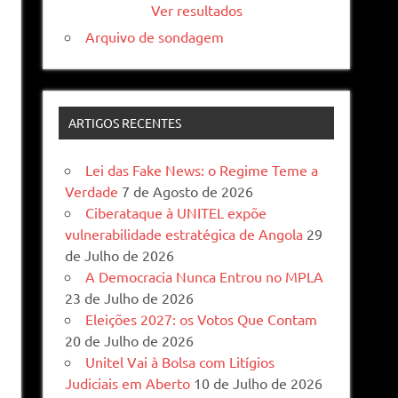
Ver resultados
Arquivo de sondagem
ARTIGOS RECENTES
Lei das Fake News: o Regime Teme a
Verdade
7 de Agosto de 2026
Ciberataque à UNITEL expõe
vulnerabilidade estratégica de Angola
29
de Julho de 2026
A Democracia Nunca Entrou no MPLA
23 de Julho de 2026
Eleições 2027: os Votos Que Contam
20 de Julho de 2026
Unitel Vai à Bolsa com Litígios
Judiciais em Aberto
10 de Julho de 2026