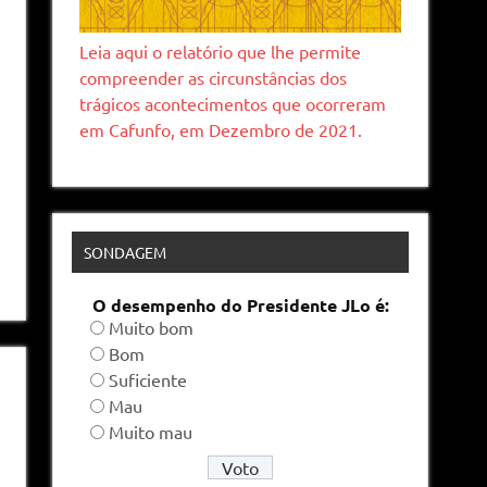
Leia aqui o relatório que lhe permite
compreender as circunstâncias dos
trágicos acontecimentos que ocorreram
em Cafunfo, em Dezembro de 2021.
SONDAGEM
O desempenho do Presidente JLo é:
Muito bom
Bom
Suficiente
Mau
Muito mau