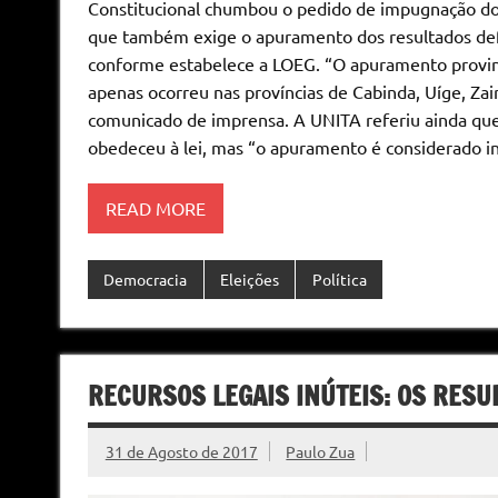
Constitucional chumbou o pedido de impugnação dos
que também exige o apuramento dos resultados defi
conforme estabelece a LOEG. “O apuramento provinc
apenas ocorreu nas províncias de Cabinda, Uíge, Za
comunicado de imprensa. A UNITA referiu ainda que 
obedeceu à lei, mas “o apuramento é considerado in
READ MORE
Democracia
Eleições
Política
RECURSOS LEGAIS INÚTEIS: OS RESU
31 de Agosto de 2017
Paulo Zua