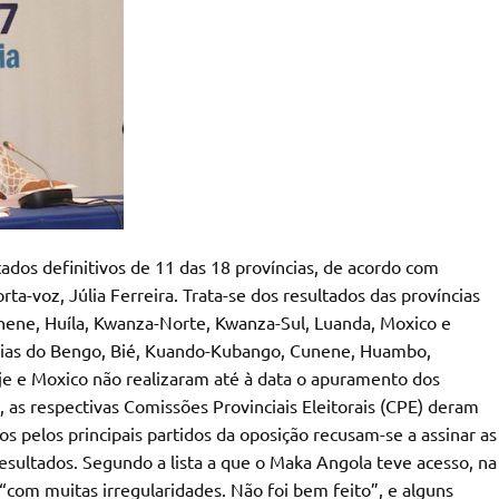
tados definitivos de 11 das 18 províncias, de acordo com
a-voz, Júlia Ferreira. Trata-se dos resultados das províncias
ene, Huíla, Kwanza-Norte, Kwanza-Sul, Luanda, Moxico e
íncias do Bengo, Bié, Kuando-Kubango, Cunene, Huambo,
je e Moxico não realizaram até à data o apuramento dos
, as respectivas Comissões Provinciais Eleitorais (CPE) deram
os pelos principais partidos da oposição recusam-se a assinar as
resultados. Segundo a lista a que o Maka Angola teve acesso, na
o “com muitas irregularidades. Não foi bem feito”, e alguns