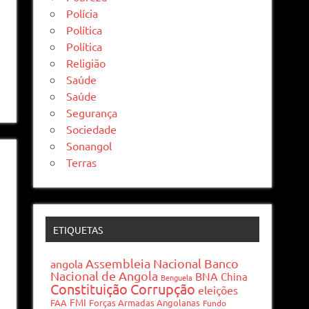
Polícia
Política
Política
Religião
Saúde
Saúde
Segurança
Sociedade
Sonangol
Terras
ETIQUETAS
Assembleia Nacional
Banco
angola
Nacional de Angola
BNA
China
Benguela
Constituição
Corrupção
eleições
FMI
FAA
Forças Armadas Angolanas
Fundo