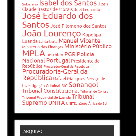
Isabel dos Santos
Jean-
Soberano
Claude Bastos de Morais
Joel Leonardo
José Eduardo dos
Santos
José Filomeno dos Santos
João Lourenço
Kopelipa
Manuel Vicente
Luanda
Lunda-Norte
Ministério Público
Ministério das Finanças
MPLA
PGR
Polícia
petróleo
Portugal
Nacional
Presidente da
República
Procurador-Geral da República
Procuradoria-Geral da
República
Rafael Marques
Serviço de
Sonangol
Investigação Criminal
SIC
Tribunal Constitucional
Tribunal de Contas
Tribunal
Tribunal Provincial de Luanda
Supremo
UNITA
Zenú
UNITEL
África do Sul
ARQUIVO