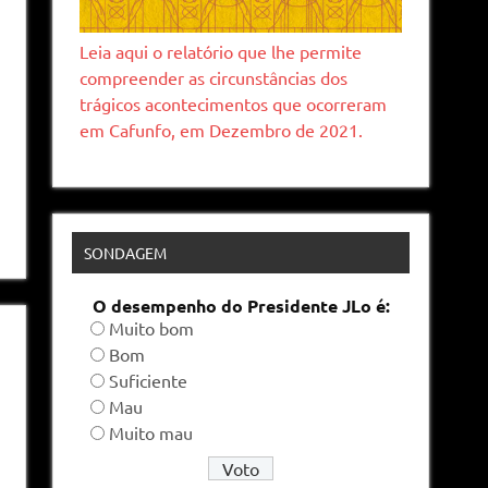
Leia aqui o relatório que lhe permite
compreender as circunstâncias dos
trágicos acontecimentos que ocorreram
em Cafunfo, em Dezembro de 2021.
SONDAGEM
O desempenho do Presidente JLo é:
Muito bom
Bom
Suficiente
Mau
Muito mau