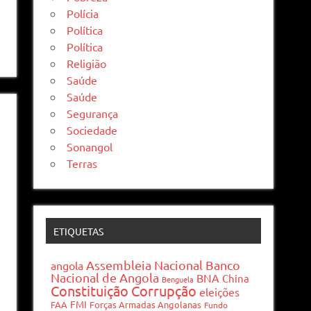
Polícia
Política
Política
Religião
Saúde
Saúde
Segurança
Sociedade
Sonangol
Terras
ETIQUETAS
Assembleia Nacional
Banco
angola
Nacional de Angola
BNA
China
Benguela
Constituição
Corrupção
eleições
FMI
FAA
Forças Armadas Angolanas
Fundo