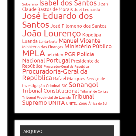
Isabel dos Santos
Jean-
Soberano
Claude Bastos de Morais
Joel Leonardo
José Eduardo dos
Santos
José Filomeno dos Santos
João Lourenço
Kopelipa
Manuel Vicente
Luanda
Lunda-Norte
Ministério Público
Ministério das Finanças
MPLA
PGR
Polícia
petróleo
Portugal
Nacional
Presidente da
República
Procurador-Geral da República
Procuradoria-Geral da
República
Rafael Marques
Serviço de
Sonangol
Investigação Criminal
SIC
Tribunal Constitucional
Tribunal de Contas
Tribunal
Tribunal Provincial de Luanda
Supremo
UNITA
Zenú
UNITEL
África do Sul
ARQUIVO