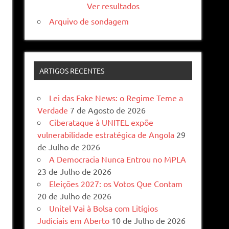
Ver resultados
Arquivo de sondagem
ARTIGOS RECENTES
Lei das Fake News: o Regime Teme a
Verdade
7 de Agosto de 2026
Ciberataque à UNITEL expõe
vulnerabilidade estratégica de Angola
29
de Julho de 2026
A Democracia Nunca Entrou no MPLA
23 de Julho de 2026
Eleições 2027: os Votos Que Contam
20 de Julho de 2026
Unitel Vai à Bolsa com Litígios
Judiciais em Aberto
10 de Julho de 2026