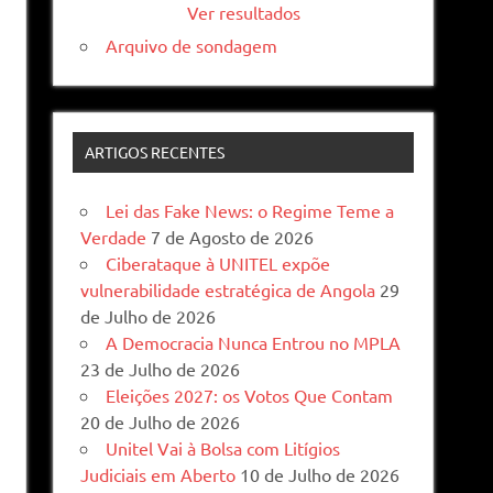
Ver resultados
Arquivo de sondagem
ARTIGOS RECENTES
Lei das Fake News: o Regime Teme a
Verdade
7 de Agosto de 2026
Ciberataque à UNITEL expõe
vulnerabilidade estratégica de Angola
29
de Julho de 2026
A Democracia Nunca Entrou no MPLA
23 de Julho de 2026
Eleições 2027: os Votos Que Contam
20 de Julho de 2026
Unitel Vai à Bolsa com Litígios
Judiciais em Aberto
10 de Julho de 2026