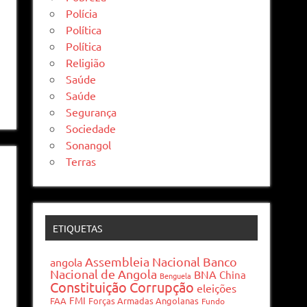
Polícia
Política
Política
Religião
Saúde
Saúde
Segurança
Sociedade
Sonangol
Terras
ETIQUETAS
Assembleia Nacional
Banco
angola
Nacional de Angola
BNA
China
Benguela
Constituição
Corrupção
eleições
FMI
FAA
Forças Armadas Angolanas
Fundo