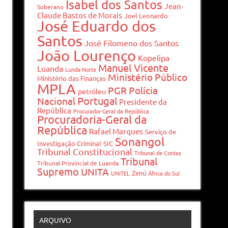
Isabel dos Santos
Jean-
Soberano
Claude Bastos de Morais
Joel Leonardo
José Eduardo dos
Santos
José Filomeno dos Santos
João Lourenço
Kopelipa
Manuel Vicente
Luanda
Lunda-Norte
Ministério Público
Ministério das Finanças
MPLA
PGR
Polícia
petróleo
Portugal
Nacional
Presidente da
República
Procurador-Geral da República
Procuradoria-Geral da
República
Rafael Marques
Serviço de
Sonangol
Investigação Criminal
SIC
Tribunal Constitucional
Tribunal de Contas
Tribunal
Tribunal Provincial de Luanda
Supremo
UNITA
Zenú
UNITEL
África do Sul
ARQUIVO