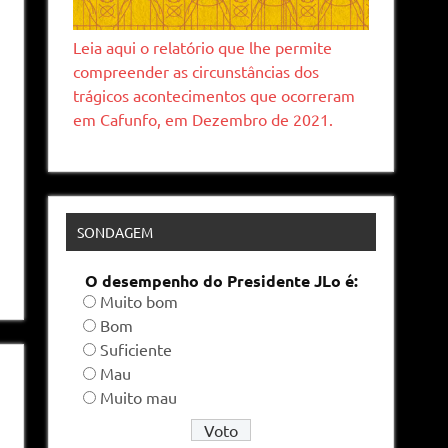
Leia aqui o relatório que lhe permite
compreender as circunstâncias dos
trágicos acontecimentos que ocorreram
em Cafunfo, em Dezembro de 2021.
SONDAGEM
O desempenho do Presidente JLo é:
Muito bom
Bom
Suficiente
Mau
Muito mau