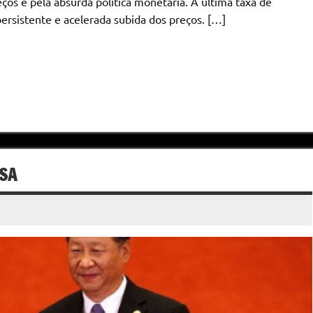
os e pela absurda política monetária. A última taxa de
rsistente e acelerada subida dos preços. […]
ESA