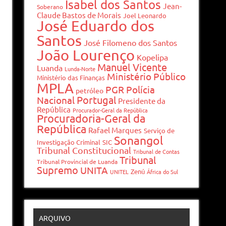
Isabel dos Santos
Jean-
Soberano
Claude Bastos de Morais
Joel Leonardo
José Eduardo dos
Santos
José Filomeno dos Santos
João Lourenço
Kopelipa
Manuel Vicente
Luanda
Lunda-Norte
Ministério Público
Ministério das Finanças
MPLA
PGR
Polícia
petróleo
Portugal
Nacional
Presidente da
República
Procurador-Geral da República
Procuradoria-Geral da
República
Rafael Marques
Serviço de
Sonangol
Investigação Criminal
SIC
Tribunal Constitucional
Tribunal de Contas
Tribunal
Tribunal Provincial de Luanda
Supremo
UNITA
Zenú
UNITEL
África do Sul
ARQUIVO