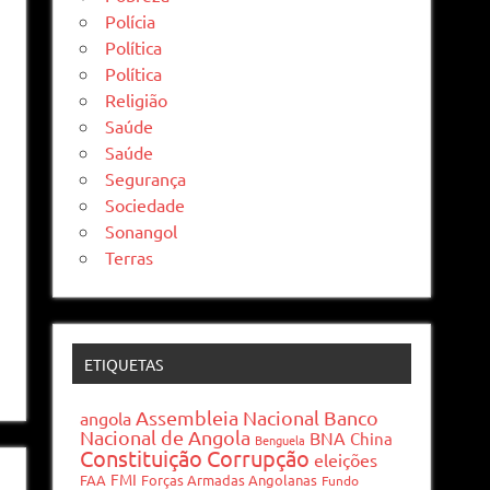
Polícia
Política
Política
Religião
Saúde
Saúde
Segurança
Sociedade
Sonangol
Terras
ETIQUETAS
Assembleia Nacional
Banco
angola
Nacional de Angola
BNA
China
Benguela
Constituição
Corrupção
eleições
FMI
FAA
Forças Armadas Angolanas
Fundo