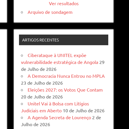
Ver resultados
Arquivo de sondagem
ARTIGOS RECENTES
Ciberataque à UNITEL expõe
vulnerabilidade estratégica de Angola
29
de Julho de 2026
A Democracia Nunca Entrou no MPLA
23 de Julho de 2026
Eleições 2027: os Votos Que Contam
20 de Julho de 2026
Unitel Vai à Bolsa com Litígios
Judiciais em Aberto
10 de Julho de 2026
A Agenda Secreta de Lourenço
2 de
Julho de 2026