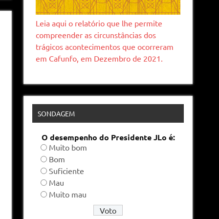
Leia aqui o relatório que lhe permite
compreender as circunstâncias dos
trágicos acontecimentos que ocorreram
em Cafunfo, em Dezembro de 2021.
SONDAGEM
O desempenho do Presidente JLo é:
Muito bom
Bom
Suficiente
Mau
Muito mau