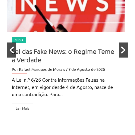
ECONOMIA
SEGURANÇA
ews: o Regime Teme
Ciberataque à UNIT
vulnerabilidade estr
Angola
rais
/ 7 de Agosto de 2026
Por Rafael Marques de Morais
/ 2
 Informações Falsas na
esde 4 de Agosto, nasce de
A principal operadora de te
...
Angola entra no segundo dia
perturbações, na sequência
cibernético...
Ler Mais