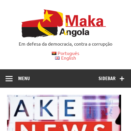
Skip
to
content
Em defesa da democracia, contra a corrupção
Português
English
MENU
SIDEBAR