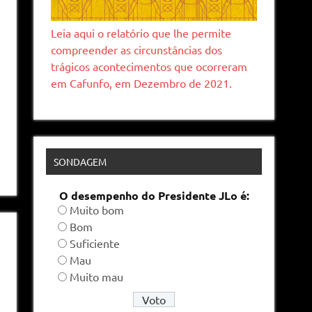
Leia aqui o relatório que lhe permite
compreender as circunstâncias dos
trágicos acontecimentos que ocorreram
em Cafunfo, em Dezembro de 2021.
SONDAGEM
O desempenho do Presidente JLo é:
Muito bom
Bom
Suficiente
Mau
Muito mau