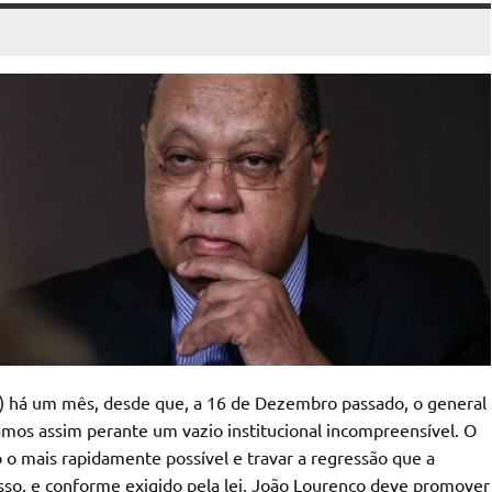
R) há um mês, desde que, a 16 de Dezembro passado, o general
amos assim perante um vazio institucional incompreensível. O
 o mais rapidamente possível e travar a regressão que a
isso, e conforme exigido pela lei, João Lourenço deve promover