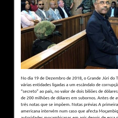
No dia 19 de Dezembro de 2018, o Grande Júri do T
várias entidades ligadas a um escândalo de corru
“secreto” ao país, no valor de dois biliões de dóla
de 200 milhões de dólares em subornos. Antes de a
três notas que se impõem. Notas prévias A primeira
americana intervém num caso que afecta Moçambique
autoridades moçambicanas em agir depois de essa 