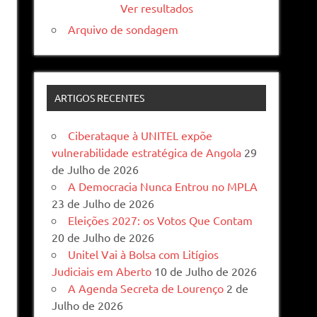
Ver resultados
Arquivo de sondagem
ARTIGOS RECENTES
Ciberataque à UNITEL expõe
vulnerabilidade estratégica de Angola
29
de Julho de 2026
A Democracia Nunca Entrou no MPLA
23 de Julho de 2026
Eleições 2027: os Votos Que Contam
20 de Julho de 2026
Unitel Vai à Bolsa com Litígios
Judiciais em Aberto
10 de Julho de 2026
A Agenda Secreta de Lourenço
2 de
Julho de 2026