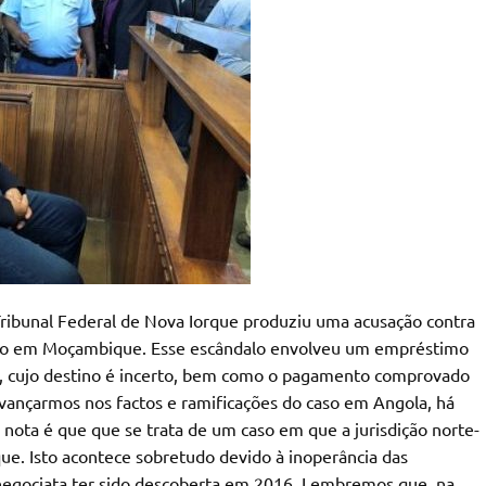
ribunal Federal de Nova Iorque produziu uma acusação contra
pção em Moçambique. Esse escândalo envolveu um empréstimo
res, cujo destino é incerto, bem como o pagamento comprovado
vançarmos nos factos e ramificações do caso em Angola, há
 nota é que que se trata de um caso em que a jurisdição norte-
. Isto acontece sobretudo devido à inoperância das
negociata ter sido descoberta em 2016. Lembremos que, na