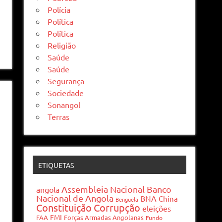
Polícia
Política
Política
Religião
Saúde
Saúde
Segurança
Sociedade
Sonangol
Terras
ETIQUETAS
Assembleia Nacional
Banco
angola
Nacional de Angola
BNA
China
Benguela
Constituição
Corrupção
eleições
FMI
FAA
Forças Armadas Angolanas
Fundo