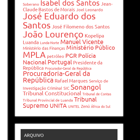
Isabel dos Santos
Jean-
Soberano
Claude Bastos de Morais
Joel Leonardo
José Eduardo dos
Santos
José Filomeno dos Santos
João Lourenço
Kopelipa
Manuel Vicente
Luanda
Lunda-Norte
Ministério Público
Ministério das Finanças
MPLA
PGR
Polícia
petróleo
Portugal
Nacional
Presidente da
República
Procurador-Geral da República
Procuradoria-Geral da
República
Rafael Marques
Serviço de
Sonangol
Investigação Criminal
SIC
Tribunal Constitucional
Tribunal de Contas
Tribunal
Tribunal Provincial de Luanda
Supremo
UNITA
Zenú
UNITEL
África do Sul
ARQUIVO