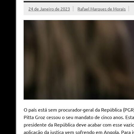
24 de Janeiro de 2023
Rafael Marques de Morais
O país está sem procurador-geral da República (PG
Pitta Groz cessou o seu mandato de cinco anos. Est
presidente da República deve acabar com esse vazio
aplicação da justiça vem sofrendo em Angola. Para 