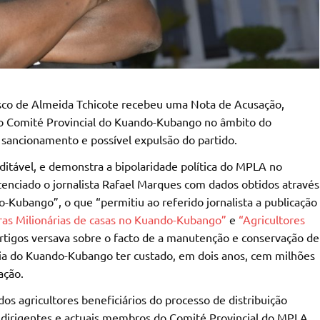
isco de Almeida Tchicote recebeu uma Nota de Acusação,
 do Comité Provincial do Kuando-Kubango no âmbito do
sancionamento e possível expulsão do partido.
editável, e demonstra a bipolaridade política do MPLA no
tenciado o jornalista Rafael Marques com dados obtidos através
-Kubango”, o que “permitiu ao referido jornalista a publicação
ras Milionárias de casas no Kuando-Kubango”
e
“Agricultores
artigos versava sobre o facto de a manutenção e conservação de
cia do Kuando-Kubango ter custado, em dois anos, cem milhões
ação.
dos agricultores beneficiários do processo de distribuição
m dirigentes e actuais membros do Comité Provincial do MPLA.