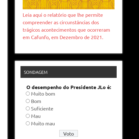
Leia aqui o relatório que lhe permite
compreender as circunstâncias dos
trágicos acontecimentos que ocorreram
em Cafunfo, em Dezembro de 2021.
SONDAGEM
O desempenho do Presidente JLo é:
Muito bom
Bom
Suficiente
Mau
Muito mau