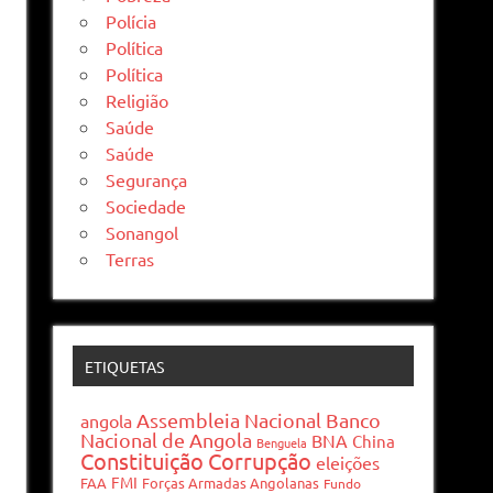
Polícia
Política
Política
Religião
Saúde
Saúde
Segurança
Sociedade
Sonangol
Terras
ETIQUETAS
Assembleia Nacional
Banco
angola
Nacional de Angola
BNA
China
Benguela
Constituição
Corrupção
eleições
FMI
FAA
Forças Armadas Angolanas
Fundo