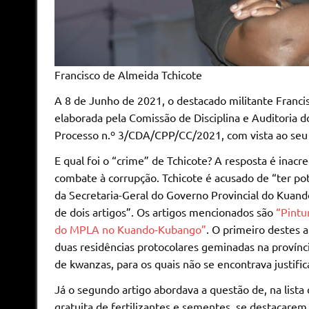
Francisco de Almeida Tchicote
A 8 de Junho de 2021, o destacado militante Franc
elaborada pela Comissão de Disciplina e Auditoria
Processo n.º 3/CDA/CPP/CC/2021, com vista ao seu 
E qual foi o “crime” de Tchicote? A resposta é inacr
combate à corrupção. Tchicote é acusado de “ter po
da Secretaria-Geral do Governo Provincial do Kuando
de dois artigos”. Os artigos mencionados são
“Pintu
do MPLA no Kuando-Kubango”
. O primeiro destes 
duas residências protocolares geminadas na provín
de kwanzas, para os quais não se encontrava justific
Já o segundo artigo abordava a questão de, na lista 
gratuita de fertilizantes e sementes, se destacare