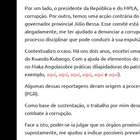
Por um lado, o presidente da República e do MPLA
corrupção. Por outro, temos uma acção contrária d
governador provincial Júlio Bessa. Esse comité está 
alegadamente, me ter ajudado a denunciar a corrup
processo disciplinar que pode conduzir à sua expul
Contextualizo o caso. Há uns dois anos, encetei uma
do Kuando-Kubango. Com a ajuda de elementos do MPL
no Maka Angolasobre práticas dilapidadoras do patrim
exemplo,
aqui
,
aqui
,
aqui
,
aqui
,
aqui
e
aqui
).
Algumas dessas reportagens deram origem a process
(PGR).
Como base de sustentação, o trabalho por mim dese
combate à corrupção.
Face a isto, poder-se-ia julgar que os órgãos provi
supostamente, me ajudou a indicar possíveis prevari