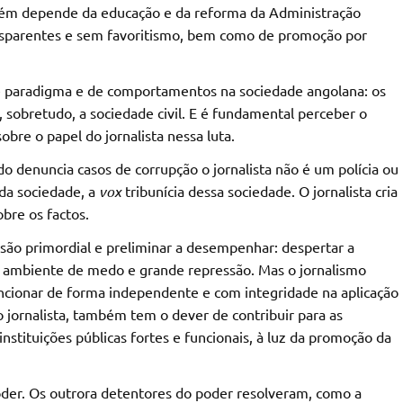
mbém depende da educação e da reforma da Administração
ransparentes e sem favoritismo, bem como de promoção por
paradigma e de comportamentos na sociedade angolana: os
 e, sobretudo, a sociedade civil. E é fundamental perceber o
bre o papel do jornalista nessa luta.
o denuncia casos de corrupção o jornalista não é um polícia ou
 da sociedade, a
vox
tribunícia dessa sociedade. O jornalista cria
bre os factos.
ssão primordial e preliminar a desempenhar: despertar a
m ambiente de medo e grande repressão. Mas o jornalismo
 funcionar de forma independente e com integridade na aplicação
o jornalista, também tem o dever de contribuir para as
nstituições públicas fortes e funcionais, à luz da promoção da
der. Os outrora detentores do poder resolveram, como a