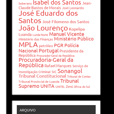
Isabel dos Santos
Jean-
Soberano
Claude Bastos de Morais
Joel Leonardo
José Eduardo dos
Santos
José Filomeno dos Santos
João Lourenço
Kopelipa
Manuel Vicente
Luanda
Lunda-Norte
Ministério Público
Ministério das Finanças
MPLA
PGR
Polícia
petróleo
Portugal
Nacional
Presidente da
República
Procurador-Geral da República
Procuradoria-Geral da
República
Rafael Marques
Serviço de
Sonangol
Investigação Criminal
SIC
Tribunal Constitucional
Tribunal de Contas
Tribunal
Tribunal Provincial de Luanda
Supremo
UNITA
Zenú
UNITEL
África do Sul
ARQUIVO