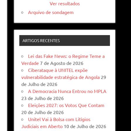
Ver resultados
Arquivo de sondagem
ARTIGOS RECENTES
Lei das Fake News: o Regime Teme a
Verdade
7 de Agosto de 2026
Ciberataque à UNITEL expõe
vulnerabilidade estratégica de Angola
29
de Julho de 2026
A Democracia Nunca Entrou no MPLA
23 de Julho de 2026
Eleições 2027: os Votos Que Contam
20 de Julho de 2026
Unitel Vai à Bolsa com Litígios
Judiciais em Aberto
10 de Julho de 2026