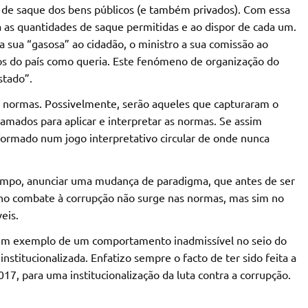
de saque dos bens públicos (e também privados). Com essa
a as quantidades de saque permitidas e ao dispor de cada um.
 a sua “gasosa” ao cidadão, o ministro a sua comissão ao
ios do país como queria. Este fenómeno de organização do
stado”.
m normas. Possivelmente, serão aqueles que capturaram o
amados para aplicar e interpretar as normas. Se assim
formado num jogo interpretativo circular de onde nunca
tempo, anunciar uma mudança de paradigma, que antes de ser
no combate à corrupção não surge nas normas, mas sim no
eis.
co um exemplo de um comportamento inadmissível no seio do
stitucionalizada. Enfatizo sempre o facto de ter sido feita a
017, para uma institucionalização da luta contra a corrupção.