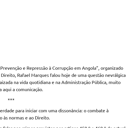
e Prevenção e Repressão à Corrupção em Angola”, organizado
 Direito, Rafael Marques falou hoje de uma questão nevrálgica
aizada na vida quotidiana e na Administração Pública, muito
ia aqui a comunicação.
***
iberdade para iniciar com uma dissonância: o combate à
o às normas e ao Direito.
alar nos crimes previstos nos artigos 459.º e 460.º do actual