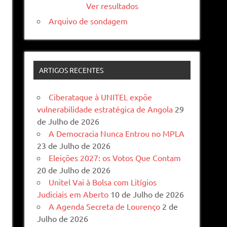
Ver resultados
Arquivo de sondagem
ARTIGOS RECENTES
Ciberataque à UNITEL expõe
vulnerabilidade estratégica de Angola
29
de Julho de 2026
A Democracia Nunca Entrou no MPLA
23 de Julho de 2026
Eleições 2027: os Votos Que Contam
20 de Julho de 2026
Unitel Vai à Bolsa com Litígios
Judiciais em Aberto
10 de Julho de 2026
A Agenda Secreta de Lourenço
2 de
Julho de 2026