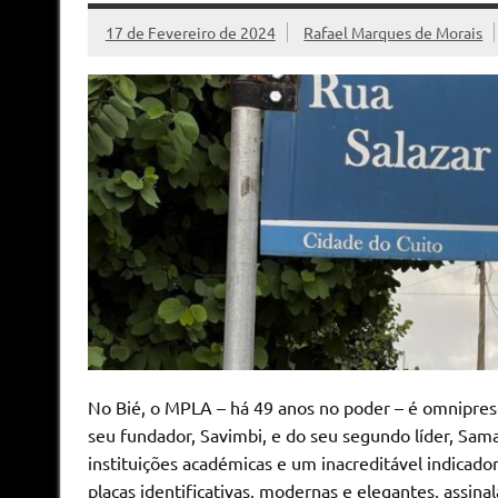
17 de Fevereiro de 2024
Rafael Marques de Morais
No Bié, o MPLA – há 49 anos no poder – é omniprese
seu fundador, Savimbi, e do seu segundo líder, Sama
instituições académicas e um inacreditável indicador
placas identificativas, modernas e elegantes, assina