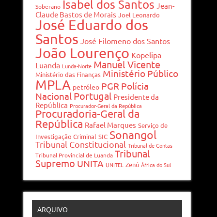
Isabel dos Santos
Jean-
Soberano
Claude Bastos de Morais
Joel Leonardo
José Eduardo dos
Santos
José Filomeno dos Santos
João Lourenço
Kopelipa
Manuel Vicente
Luanda
Lunda-Norte
Ministério Público
Ministério das Finanças
MPLA
PGR
Polícia
petróleo
Portugal
Nacional
Presidente da
República
Procurador-Geral da República
Procuradoria-Geral da
República
Rafael Marques
Serviço de
Sonangol
Investigação Criminal
SIC
Tribunal Constitucional
Tribunal de Contas
Tribunal
Tribunal Provincial de Luanda
Supremo
UNITA
Zenú
UNITEL
África do Sul
ARQUIVO