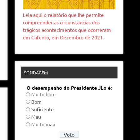
Leia aqui o relatório que lhe permite
compreender as circunstâncias dos
trágicos acontecimentos que ocorreram
em Cafunfo, em Dezembro de 2021.
SONDAGEM
O desempenho do Presidente JLo é:
Muito bom
Bom
Suficiente
Mau
Muito mau