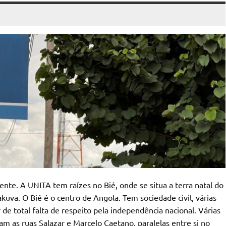
nte. A UNITA tem raízes no Bié, onde se situa a terra natal do
kuva. O Bié é o centro de Angola. Tem sociedade civil, várias
 de total falta de respeito pela independência nacional. Várias
lam as ruas Salazar e Marcelo Caetano, paralelas entre si no