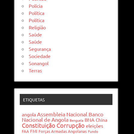
Polícia
Política
Política
Religião
Saúde
Saúde
Segurança
Sociedade
Sonangol
Terras
ETIQUETAS
Assembleia Nacional
Banco
angola
Nacional de Angola
BNA
China
Benguela
Constituição
Corrupção
eleições
FMI
FAA
Forças Armadas Angolanas
Fundo