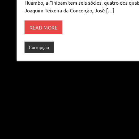
Huambo, a Finibam tem seis sócios, quatro dos qua
Joaquim Teixeira da Conceição, José […]
READ MORE
Corrupção