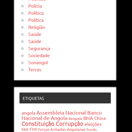
Polícia
Política
Política
Religião
Saúde
Saúde
Segurança
Sociedade
Sonangol
Terras
ETIQUETAS
Assembleia Nacional
Banco
angola
Nacional de Angola
BNA
China
Benguela
Constituição
Corrupção
eleições
FMI
FAA
Forças Armadas Angolanas
Fundo