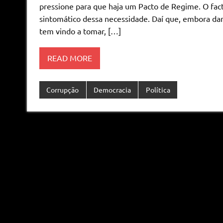
pressione para que haja um Pacto de Regime. O facto 
sintomático dessa necessidade. Daí que, embora da
tem vindo a tomar, […]
READ MORE
Corrupção
Democracia
Política