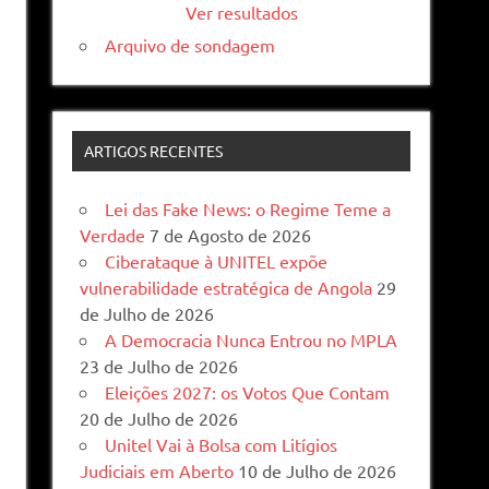
Ver resultados
Arquivo de sondagem
ARTIGOS RECENTES
Lei das Fake News: o Regime Teme a
Verdade
7 de Agosto de 2026
Ciberataque à UNITEL expõe
vulnerabilidade estratégica de Angola
29
de Julho de 2026
A Democracia Nunca Entrou no MPLA
23 de Julho de 2026
Eleições 2027: os Votos Que Contam
20 de Julho de 2026
Unitel Vai à Bolsa com Litígios
Judiciais em Aberto
10 de Julho de 2026