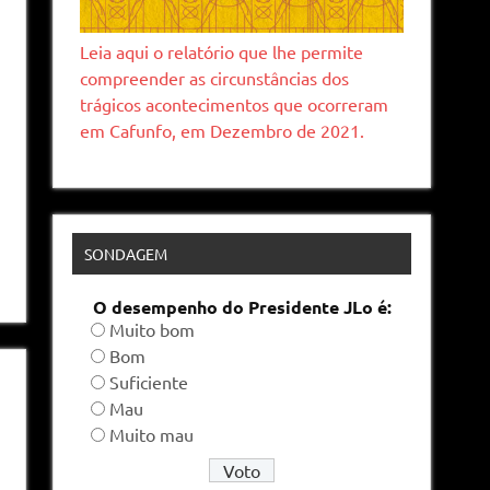
Leia aqui o relatório que lhe permite
compreender as circunstâncias dos
trágicos acontecimentos que ocorreram
em Cafunfo, em Dezembro de 2021.
SONDAGEM
O desempenho do Presidente JLo é:
Muito bom
Bom
Suficiente
Mau
Muito mau