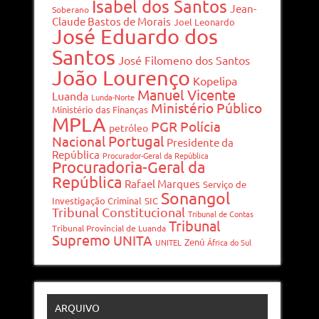
Isabel dos Santos
Jean-
Soberano
Claude Bastos de Morais
Joel Leonardo
José Eduardo dos
Santos
José Filomeno dos Santos
João Lourenço
Kopelipa
Manuel Vicente
Luanda
Lunda-Norte
Ministério Público
Ministério das Finanças
MPLA
PGR
Polícia
petróleo
Portugal
Nacional
Presidente da
República
Procurador-Geral da República
Procuradoria-Geral da
República
Rafael Marques
Serviço de
Sonangol
Investigação Criminal
SIC
Tribunal Constitucional
Tribunal de Contas
Tribunal
Tribunal Provincial de Luanda
Supremo
UNITA
Zenú
UNITEL
África do Sul
ARQUIVO