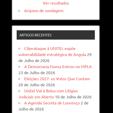
Ver resultados
Arquivo de sondagem
ARTIGOS RECENTES
Ciberataque à UNITEL expõe
vulnerabilidade estratégica de Angola
29
de Julho de 2026
A Democracia Nunca Entrou no MPLA
23 de Julho de 2026
Eleições 2027: os Votos Que Contam
20 de Julho de 2026
Unitel Vai à Bolsa com Litígios
Judiciais em Aberto
10 de Julho de 2026
A Agenda Secreta de Lourenço
2 de
Julho de 2026