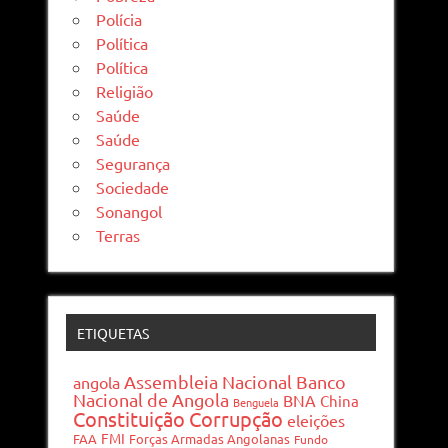
Polícia
Política
Política
Religião
Saúde
Saúde
Segurança
Sociedade
Sonangol
Terras
ETIQUETAS
Assembleia Nacional
Banco
angola
Nacional de Angola
BNA
China
Benguela
Constituição
Corrupção
eleições
FMI
FAA
Forças Armadas Angolanas
Fundo