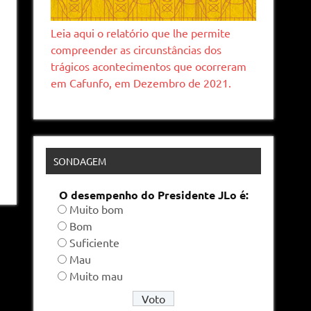
Leia aqui o relatório que lhe permite
compreender as circunstâncias dos
trágicos acontecimentos que ocorreram
em Cafunfo, em Dezembro de 2021.
SONDAGEM
O desempenho do Presidente JLo é:
Muito bom
Bom
Suficiente
Mau
Muito mau