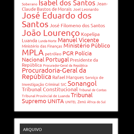
Isabel dos Santos
Jean-
Soberano
Claude Bastos de Morais
Joel Leonardo
José Eduardo dos
Santos
José Filomeno dos Santos
João Lourenço
Kopelipa
Manuel Vicente
Luanda
Lunda-Norte
Ministério Público
Ministério das Finanças
MPLA
PGR
Polícia
petróleo
Portugal
Nacional
Presidente da
República
Procurador-Geral da República
Procuradoria-Geral da
República
Rafael Marques
Serviço de
Sonangol
Investigação Criminal
SIC
Tribunal Constitucional
Tribunal de Contas
Tribunal
Tribunal Provincial de Luanda
Supremo
UNITA
Zenú
UNITEL
África do Sul
ARQUIVO