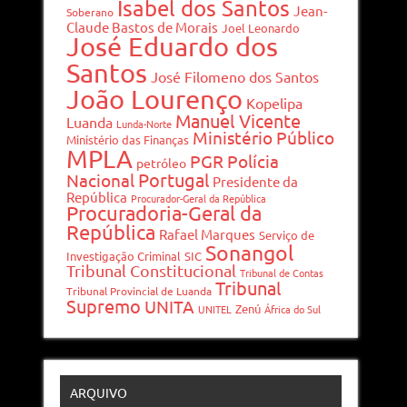
Isabel dos Santos
Jean-
Soberano
Claude Bastos de Morais
Joel Leonardo
José Eduardo dos
Santos
José Filomeno dos Santos
João Lourenço
Kopelipa
Manuel Vicente
Luanda
Lunda-Norte
Ministério Público
Ministério das Finanças
MPLA
PGR
Polícia
petróleo
Portugal
Nacional
Presidente da
República
Procurador-Geral da República
Procuradoria-Geral da
República
Rafael Marques
Serviço de
Sonangol
Investigação Criminal
SIC
Tribunal Constitucional
Tribunal de Contas
Tribunal
Tribunal Provincial de Luanda
Supremo
UNITA
Zenú
UNITEL
África do Sul
ARQUIVO