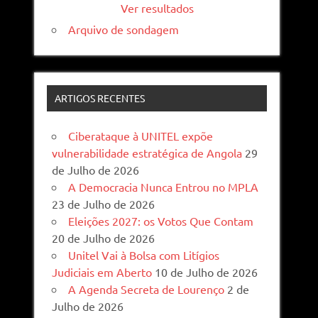
Ver resultados
Arquivo de sondagem
ARTIGOS RECENTES
Ciberataque à UNITEL expõe
vulnerabilidade estratégica de Angola
29
de Julho de 2026
A Democracia Nunca Entrou no MPLA
23 de Julho de 2026
Eleições 2027: os Votos Que Contam
20 de Julho de 2026
Unitel Vai à Bolsa com Litígios
Judiciais em Aberto
10 de Julho de 2026
A Agenda Secreta de Lourenço
2 de
Julho de 2026