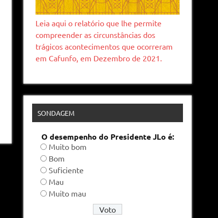
Leia aqui o relatório que lhe permite
compreender as circunstâncias dos
trágicos acontecimentos que ocorreram
em Cafunfo, em Dezembro de 2021.
SONDAGEM
O desempenho do Presidente JLo é:
Muito bom
Bom
Suficiente
Mau
Muito mau