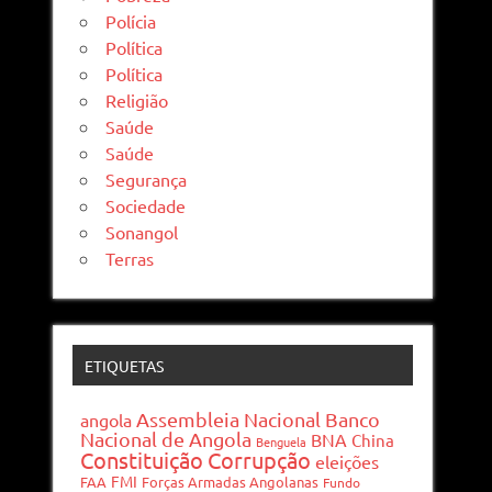
Polícia
Política
Política
Religião
Saúde
Saúde
Segurança
Sociedade
Sonangol
Terras
ETIQUETAS
Assembleia Nacional
Banco
angola
Nacional de Angola
BNA
China
Benguela
Constituição
Corrupção
eleições
FMI
FAA
Forças Armadas Angolanas
Fundo