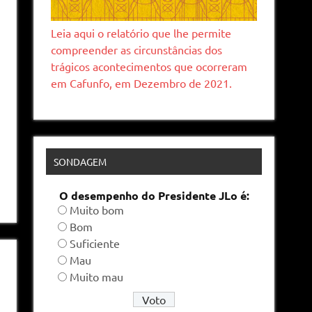
Leia aqui o relatório que lhe permite
compreender as circunstâncias dos
trágicos acontecimentos que ocorreram
em Cafunfo, em Dezembro de 2021.
SONDAGEM
O desempenho do Presidente JLo é:
Muito bom
Bom
Suficiente
Mau
Muito mau