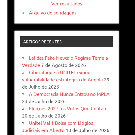
Ver resultados
Arquivo de sondagem
ARTIGOS RECENTES
Lei das Fake News: o Regime Teme a
Verdade
7 de Agosto de 2026
Ciberataque à UNITEL expõe
vulnerabilidade estratégica de Angola
29
de Julho de 2026
A Democracia Nunca Entrou no MPLA
23 de Julho de 2026
Eleições 2027: os Votos Que Contam
20 de Julho de 2026
Unitel Vai à Bolsa com Litígios
Judiciais em Aberto
10 de Julho de 2026