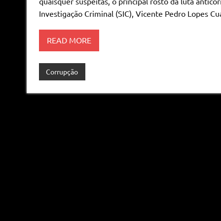
quaisquer suspeitas, o principal rosto da luta anti
Investigação Criminal (SIC), Vicente Pedro Lopes C
READ MORE
Corrupção