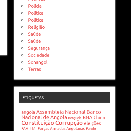
Polícia
Política
Política
Religião
Saúde
Saúde
Segurança
Sociedade
Sonangol
Terras
ETIQUETAS
Assembleia Nacional
Banco
angola
Nacional de Angola
BNA
China
Benguela
Constituição
Corrupção
eleições
FMI
FAA
Forças Armadas Angolanas
Fundo