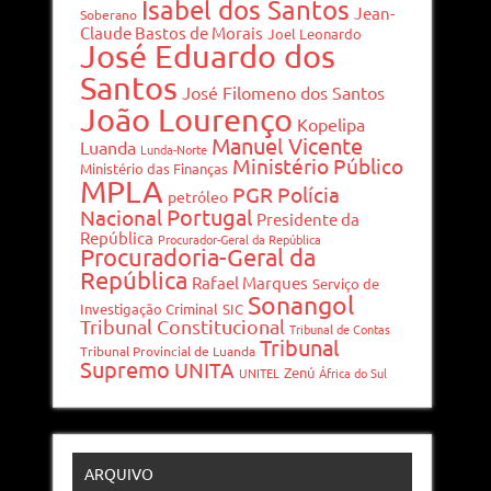
Isabel dos Santos
Jean-
Soberano
Claude Bastos de Morais
Joel Leonardo
José Eduardo dos
Santos
José Filomeno dos Santos
João Lourenço
Kopelipa
Manuel Vicente
Luanda
Lunda-Norte
Ministério Público
Ministério das Finanças
MPLA
PGR
Polícia
petróleo
Portugal
Nacional
Presidente da
República
Procurador-Geral da República
Procuradoria-Geral da
República
Rafael Marques
Serviço de
Sonangol
Investigação Criminal
SIC
Tribunal Constitucional
Tribunal de Contas
Tribunal
Tribunal Provincial de Luanda
Supremo
UNITA
Zenú
UNITEL
África do Sul
ARQUIVO