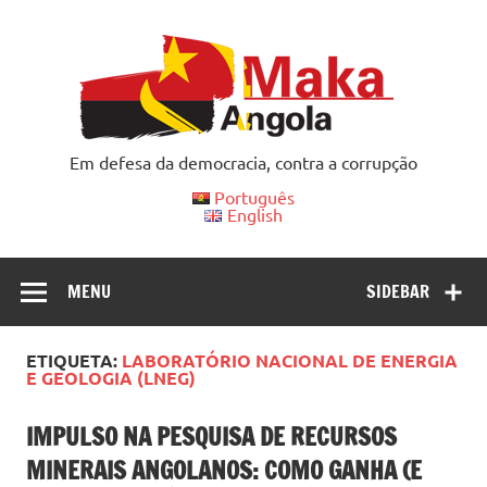
Skip
to
content
Em defesa da democracia, contra a corrupção
Português
English
MENU
SIDEBAR
ETIQUETA:
LABORATÓRIO NACIONAL DE ENERGIA
E GEOLOGIA (LNEG)
IMPULSO NA PESQUISA DE RECURSOS
MINERAIS ANGOLANOS: COMO GANHA (E