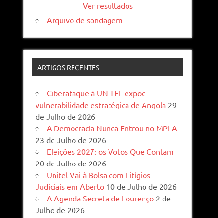
Ver resultados
Arquivo de sondagem
ARTIGOS RECENTES
Ciberataque à UNITEL expõe
vulnerabilidade estratégica de Angola
29
de Julho de 2026
A Democracia Nunca Entrou no MPLA
23 de Julho de 2026
Eleições 2027: os Votos Que Contam
20 de Julho de 2026
Unitel Vai à Bolsa com Litígios
Judiciais em Aberto
10 de Julho de 2026
A Agenda Secreta de Lourenço
2 de
Julho de 2026