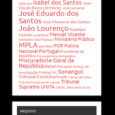
Isabel dos Santos
Jean-
Soberano
Claude Bastos de Morais
Joel Leonardo
José Eduardo dos
Santos
José Filomeno dos Santos
João Lourenço
Kopelipa
Manuel Vicente
Luanda
Lunda-Norte
Ministério Público
Ministério das Finanças
MPLA
PGR
Polícia
petróleo
Portugal
Nacional
Presidente da
República
Procurador-Geral da República
Procuradoria-Geral da
República
Rafael Marques
Serviço de
Sonangol
Investigação Criminal
SIC
Tribunal Constitucional
Tribunal de Contas
Tribunal
Tribunal Provincial de Luanda
Supremo
UNITA
Zenú
UNITEL
África do Sul
ARQUIVO