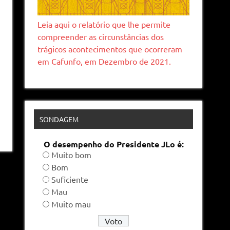
Leia aqui o relatório que lhe permite
compreender as circunstâncias dos
trágicos acontecimentos que ocorreram
em Cafunfo, em Dezembro de 2021.
SONDAGEM
O desempenho do Presidente JLo é:
Muito bom
Bom
Suficiente
Mau
Muito mau