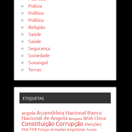
Polícia
Política
Política
Religião
Saúde
Saúde
Segurança
Sociedade
Sonangol
Terras
ETIQUETAS
Assembleia Nacional
Banco
angola
Nacional de Angola
BNA
China
Benguela
Constituição
Corrupção
eleições
FMI
FAA
Forças Armadas Angolanas
Fundo