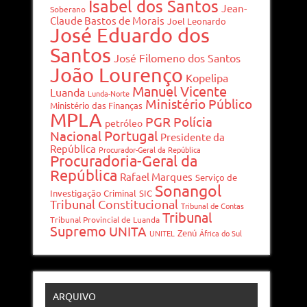
Isabel dos Santos
Jean-
Soberano
Claude Bastos de Morais
Joel Leonardo
José Eduardo dos
Santos
José Filomeno dos Santos
João Lourenço
Kopelipa
Manuel Vicente
Luanda
Lunda-Norte
Ministério Público
Ministério das Finanças
MPLA
PGR
Polícia
petróleo
Portugal
Nacional
Presidente da
República
Procurador-Geral da República
Procuradoria-Geral da
República
Rafael Marques
Serviço de
Sonangol
Investigação Criminal
SIC
Tribunal Constitucional
Tribunal de Contas
Tribunal
Tribunal Provincial de Luanda
Supremo
UNITA
Zenú
UNITEL
África do Sul
ARQUIVO