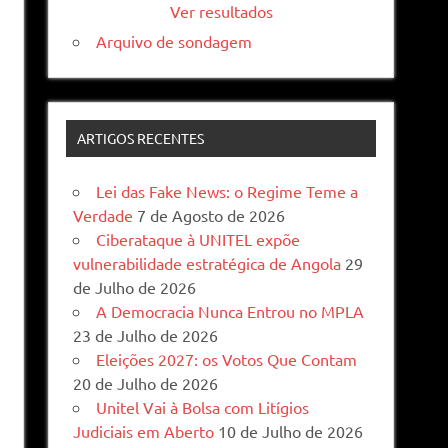
Ver resultados
Arquivo de sondagem
ARTIGOS RECENTES
Lei das Fake News: o Regime Teme a
Verdade
7 de Agosto de 2026
Ciberataque à UNITEL expõe
vulnerabilidade estratégica de Angola
29
de Julho de 2026
A Democracia Nunca Entrou no MPLA
23 de Julho de 2026
Eleições 2027: os Votos Que Contam
20 de Julho de 2026
Unitel Vai à Bolsa com Litígios
Judiciais em Aberto
10 de Julho de 2026