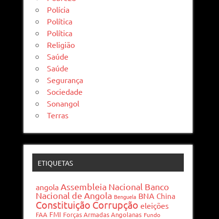
Polícia
Política
Política
Religião
Saúde
Saúde
Segurança
Sociedade
Sonangol
Terras
ETIQUETAS
Assembleia Nacional
Banco
angola
Nacional de Angola
BNA
China
Benguela
Constituição
Corrupção
eleições
FMI
FAA
Forças Armadas Angolanas
Fundo