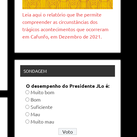
Leia aqui o relatório que lhe permite
compreender as circunstâncias dos
trágicos acontecimentos que ocorreram
em Cafunfo, em Dezembro de 2021.
SONDAGEM
O desempenho do Presidente JLo é:
Muito bom
Bom
Suficiente
Mau
Muito mau