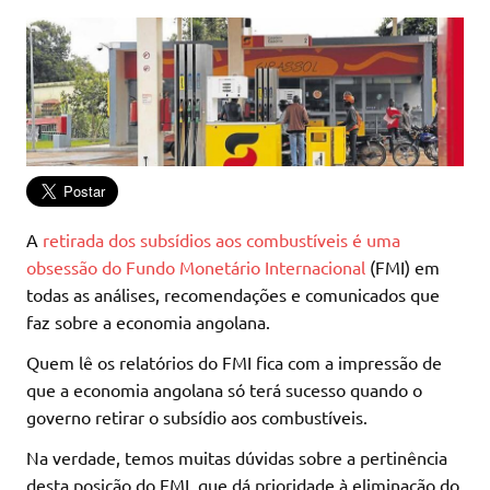
A
retirada dos subsídios aos combustíveis é uma
obsessão do Fundo Monetário Internacional
(FMI) em
todas as análises, recomendações e comunicados que
faz sobre a economia angolana.
Quem lê os relatórios do FMI fica com a impressão de
que a economia angolana só terá sucesso quando o
governo retirar o subsídio aos combustíveis.
Na verdade, temos muitas dúvidas sobre a pertinência
desta posição do FMI, que dá prioridade à eliminação do