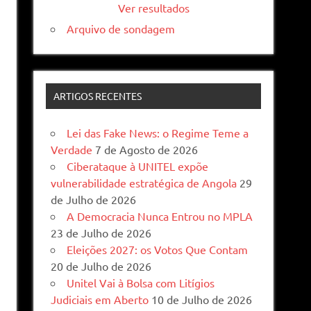
Ver resultados
Arquivo de sondagem
ARTIGOS RECENTES
Lei das Fake News: o Regime Teme a
Verdade
7 de Agosto de 2026
Ciberataque à UNITEL expõe
vulnerabilidade estratégica de Angola
29
de Julho de 2026
A Democracia Nunca Entrou no MPLA
23 de Julho de 2026
Eleições 2027: os Votos Que Contam
20 de Julho de 2026
Unitel Vai à Bolsa com Litígios
Judiciais em Aberto
10 de Julho de 2026