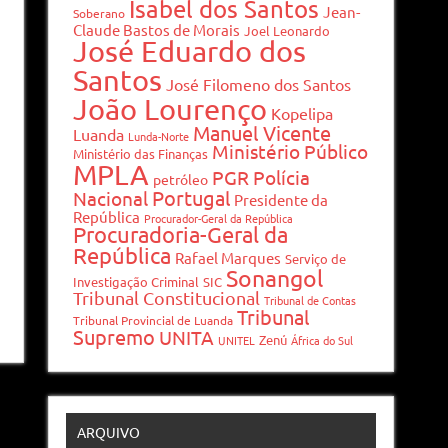
Isabel dos Santos
Jean-
Soberano
Claude Bastos de Morais
Joel Leonardo
José Eduardo dos
Santos
José Filomeno dos Santos
João Lourenço
Kopelipa
Manuel Vicente
Luanda
Lunda-Norte
Ministério Público
Ministério das Finanças
MPLA
PGR
Polícia
petróleo
Portugal
Nacional
Presidente da
República
Procurador-Geral da República
Procuradoria-Geral da
República
Rafael Marques
Serviço de
Sonangol
Investigação Criminal
SIC
Tribunal Constitucional
Tribunal de Contas
Tribunal
Tribunal Provincial de Luanda
Supremo
UNITA
Zenú
UNITEL
África do Sul
ARQUIVO