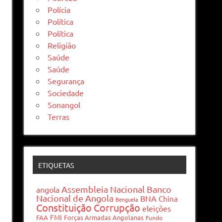
Polícia
Política
Política
Religião
Saúde
Saúde
Segurança
Sociedade
Sonangol
Terras
ETIQUETAS
Assembleia Nacional
Banco
angola
Nacional de Angola
BNA
China
Benguela
Constituição
Corrupção
eleições
FMI
FAA
Forças Armadas Angolanas
Fundo