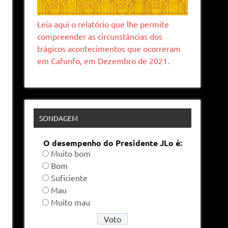
Leia aqui o relatório que lhe permite
compreender as circunstâncias dos
trágicos acontecimentos que ocorreram
em Cafunfo, em Dezembro de 2021.
SONDAGEM
O desempenho do Presidente JLo é:
Muito bom
Bom
Suficiente
Mau
Muito mau