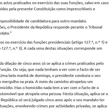
s actos praticados no exercício das suas funções, salvo em caso
inidos pela presente Constituição como imprescritíveis e
impossibilidade de candidatura para outro mandato.
ções, o Presidente da República responde perante o Tribunal
ndato.”
 no exercício das funções presidenciais (artigo 127.º, n.º 1) e
o 127.º, n.º 3). A cada uma destas situações corresponde um
dilação de cinco anos só se aplica a crimes praticados pelo
função. Ou seja, que nada tenham a ver com o facto de ser
Uma bela manhã de domingo, o presidente conduzia o seu
um mergulho na praia. A meio do caminho atropelou um
icídio. Mas o homicídio nada tem a ver com o facto de o
utomóvel que atropela uma pessoa. Nesta situação, aplica-se o
da República só será julgado cinco anos após o seu mandato ter
tuações, envolvendo crimes por actividades privadas, se aplica