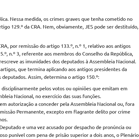
lica. Nessa medida, os crimes graves que tenha cometido no
 artigo 129.º da CRA. Nem, obviamente, JES pode ser destituído,
CRA, por remissão do artigo 133.º, n.º 1, relativo aos antigos
135.º, n.º 3, referente aos membros do Conselho da República,
 prescreve as imunidades dos deputados à Assembleia Nacional.
artigos, que termina aplicando aos antigos presidentes da
deputados. Assim, determina o artigo 150.º:
m disciplinarmente pelos votos ou opiniões que emitam em
leia Nacional, no exercício das suas funções.
em autorização a conceder pela Assembleia Nacional ou, fora
missão Permanente, excepto em flagrante delito por crime
nos.
m Deputado e uma vez acusado por despacho de pronúncia ou
oso punível com pena de prisão superior a dois anos, o Plenário