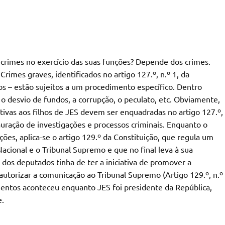
crimes no exercício das suas funções? Depende dos crimes.
imes graves, identificados no artigo 127.º, n.º 1, da
ros – estão sujeitos a um procedimento específico. Dentro
o desvio de fundos, a corrupção, o peculato, etc. Obviamente,
lativas aos filhos de JES devem ser enquadradas no artigo 127.º,
tauração de investigações e processos criminais. Enquanto o
ões, aplica-se o artigo 129.º da Constituição, que regula um
ional e o Tribunal Supremo e que no final leva à sua
ço dos deputados tinha de ter a iniciativa de promover a
autorizar a comunicação ao Tribunal Supremo (Artigo 129.º, n.º
ntos aconteceu enquanto JES foi presidente da República,
e.