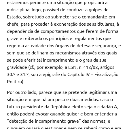
estaremos perante uma situação que propiciará a
indisciplina, logo, passível de conduzir a golpes de
Estado, sobretudo ao submeter-se o comandante-em-
chefe, para proceder à exoneração dos seus titulares, à
dependência de comportamentos que ferem de forma
grave e reiterada os princípios e regulamentos que
regem a actividade dos órgãos de defesa e segurança, e
sem que se definam os mecanismos através dos quais
se pode aferir tal incumprimento e o grau da sua
gravidade (cf., por exemplo, a LSN, n.º 12/02, artigos
30.º e 31.º, sob a epígrafe do Capítulo IV – Fiscalização
Política).
Por outro lado, parece que se pretende legitimar uma
situação em que há um peso e duas medidas: caso o
futuro presidente da República eleito seja o cidadão A,
então poderá evocar quando quiser e bem entender a
“detecção de incumprimento grave” das normas; e
ninguém ousará questionar e nem se saberá como e em