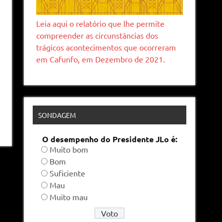
Leia aqui o relatório que lhe permite
compreender as circunstâncias dos
trágicos acontecimentos que ocorreram
em Cafunfo, em Dezembro de 2021.
SONDAGEM
O desempenho do Presidente JLo é:
Muito bom
Bom
Suficiente
Mau
Muito mau