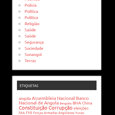
Polícia
Política
Política
Religião
Saúde
Saúde
Segurança
Sociedade
Sonangol
Terras
ETIQUETAS
Assembleia Nacional
Banco
angola
Nacional de Angola
BNA
China
Benguela
Constituição
Corrupção
eleições
FMI
FAA
Forças Armadas Angolanas
Fundo