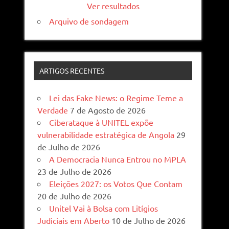
Ver resultados
Arquivo de sondagem
ARTIGOS RECENTES
Lei das Fake News: o Regime Teme a
Verdade
7 de Agosto de 2026
Ciberataque à UNITEL expõe
vulnerabilidade estratégica de Angola
29
de Julho de 2026
A Democracia Nunca Entrou no MPLA
23 de Julho de 2026
Eleições 2027: os Votos Que Contam
20 de Julho de 2026
Unitel Vai à Bolsa com Litígios
Judiciais em Aberto
10 de Julho de 2026