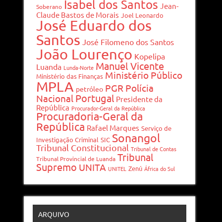
Isabel dos Santos
Jean-
Soberano
Claude Bastos de Morais
Joel Leonardo
José Eduardo dos
Santos
José Filomeno dos Santos
João Lourenço
Kopelipa
Manuel Vicente
Luanda
Lunda-Norte
Ministério Público
Ministério das Finanças
MPLA
PGR
Polícia
petróleo
Portugal
Nacional
Presidente da
República
Procurador-Geral da República
Procuradoria-Geral da
República
Rafael Marques
Serviço de
Sonangol
Investigação Criminal
SIC
Tribunal Constitucional
Tribunal de Contas
Tribunal
Tribunal Provincial de Luanda
Supremo
UNITA
Zenú
UNITEL
África do Sul
ARQUIVO