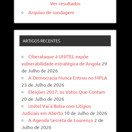
Ver resultados
Arquivo de sondagem
ARTIGOS RECENTES
Ciberataque à UNITEL expõe
vulnerabilidade estratégica de Angola
29
de Julho de 2026
A Democracia Nunca Entrou no MPLA
23 de Julho de 2026
Eleições 2027: os Votos Que Contam
20 de Julho de 2026
Unitel Vai à Bolsa com Litígios
Judiciais em Aberto
10 de Julho de 2026
A Agenda Secreta de Lourenço
2 de
Julho de 2026