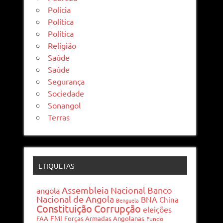
Polícia
Política
Política
Religião
Saúde
Saúde
Segurança
Sociedade
Sonangol
Terras
ETIQUETAS
Assembleia Nacional
Banco
angola
Nacional de Angola
BNA
China
Benguela
Constituição
Corrupção
eleições
FMI
FAA
Forças Armadas Angolanas
Fundo