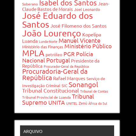
Isabel dos Santos
Jean-
Soberano
Claude Bastos de Morais
Joel Leonardo
José Eduardo dos
Santos
José Filomeno dos Santos
João Lourenço
Kopelipa
Manuel Vicente
Luanda
Lunda-Norte
Ministério Público
Ministério das Finanças
MPLA
PGR
Polícia
petróleo
Portugal
Nacional
Presidente da
República
Procurador-Geral da República
Procuradoria-Geral da
República
Rafael Marques
Serviço de
Sonangol
Investigação Criminal
SIC
Tribunal Constitucional
Tribunal de Contas
Tribunal
Tribunal Provincial de Luanda
Supremo
UNITA
Zenú
UNITEL
África do Sul
ARQUIVO