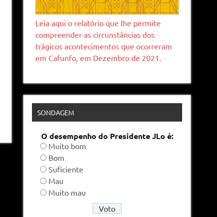
Leia aqui o relatório que lhe permite
compreender as circunstâncias dos
trágicos acontecimentos que ocorreram
em Cafunfo, em Dezembro de 2021.
SONDAGEM
O desempenho do Presidente JLo é:
Muito bom
Bom
Suficiente
Mau
Muito mau