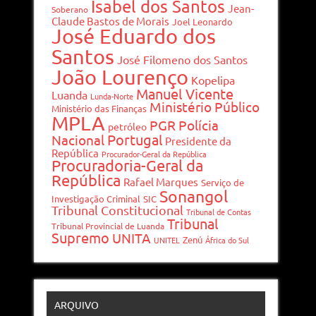
Isabel dos Santos
Jean-
Soberano
Claude Bastos de Morais
Joel Leonardo
José Eduardo dos
Santos
José Filomeno dos Santos
João Lourenço
Kopelipa
Manuel Vicente
Luanda
Lunda-Norte
Ministério Público
Ministério das Finanças
MPLA
PGR
Polícia
petróleo
Portugal
Nacional
Presidente da
República
Procurador-Geral da República
Procuradoria-Geral da
República
Rafael Marques
Serviço de
Sonangol
Investigação Criminal
SIC
Tribunal Constitucional
Tribunal de Contas
Tribunal
Tribunal Provincial de Luanda
Supremo
UNITA
Zenú
UNITEL
África do Sul
ARQUIVO