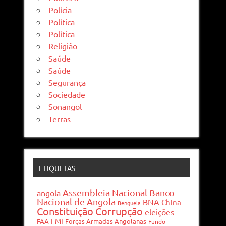
Polícia
Política
Política
Religião
Saúde
Saúde
Segurança
Sociedade
Sonangol
Terras
ETIQUETAS
Assembleia Nacional
Banco
angola
Nacional de Angola
BNA
China
Benguela
Constituição
Corrupção
eleições
FMI
FAA
Forças Armadas Angolanas
Fundo