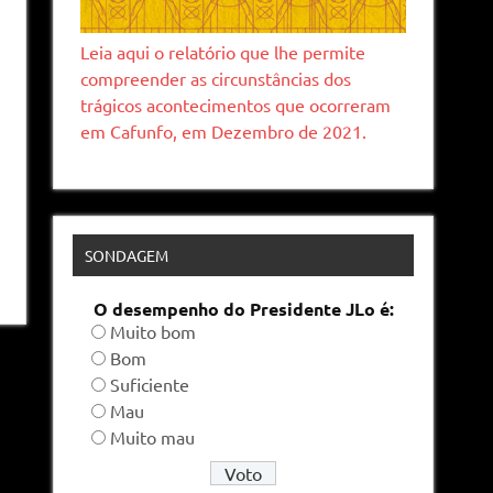
Leia aqui o relatório que lhe permite
compreender as circunstâncias dos
trágicos acontecimentos que ocorreram
em Cafunfo, em Dezembro de 2021.
SONDAGEM
O desempenho do Presidente JLo é:
Muito bom
Bom
Suficiente
Mau
Muito mau