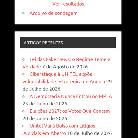
Ver resultados
Arquivo de sondagem
ARTIGOS RECENTES
Lei das Fake News: o Regime Teme a
Verdade
7 de Agosto de 2026
Ciberataque à UNITEL expõe
vulnerabilidade estratégica de Angola
29
de Julho de 2026
A Democracia Nunca Entrou no MPLA
23 de Julho de 2026
Eleições 2027: os Votos Que Contam
20 de Julho de 2026
Unitel Vai à Bolsa com Litígios
Judiciais em Aberto
10 de Julho de 2026