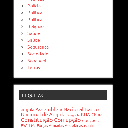
Polícia
Política
Política
Religião
Saúde
Saúde
Segurança
Sociedade
Sonangol
Terras
ETIQUETAS
Assembleia Nacional
Banco
angola
Nacional de Angola
BNA
China
Benguela
Constituição
Corrupção
eleições
FMI
FAA
Forças Armadas Angolanas
Fundo