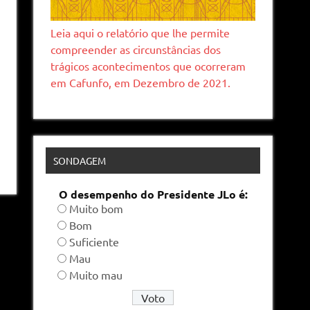
Leia aqui o relatório que lhe permite
compreender as circunstâncias dos
trágicos acontecimentos que ocorreram
em Cafunfo, em Dezembro de 2021.
SONDAGEM
O desempenho do Presidente JLo é:
Muito bom
Bom
Suficiente
Mau
Muito mau