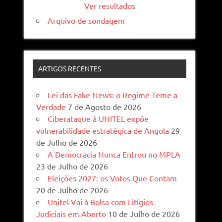
Ver resultados
Arquivo de sondagem
ARTIGOS RECENTES
Lei das Fake News: o Regime Teme a
Verdade
7 de Agosto de 2026
Ciberataque à UNITEL expõe
vulnerabilidade estratégica de Angola
29
de Julho de 2026
A Democracia Nunca Entrou no MPLA
23 de Julho de 2026
Eleições 2027: os Votos Que Contam
20 de Julho de 2026
Unitel Vai à Bolsa com Litígios
Judiciais em Aberto
10 de Julho de 2026