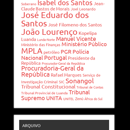
Isabel dos Santos
Jean-
Soberano
Claude Bastos de Morais
Joel Leonardo
José Eduardo dos
Santos
José Filomeno dos Santos
João Lourenço
Kopelipa
Manuel Vicente
Luanda
Lunda-Norte
Ministério Público
Ministério das Finanças
MPLA
PGR
Polícia
petróleo
Portugal
Nacional
Presidente da
República
Procurador-Geral da República
Procuradoria-Geral da
República
Rafael Marques
Serviço de
Sonangol
Investigação Criminal
SIC
Tribunal Constitucional
Tribunal de Contas
Tribunal
Tribunal Provincial de Luanda
Supremo
UNITA
Zenú
UNITEL
África do Sul
ARQUIVO