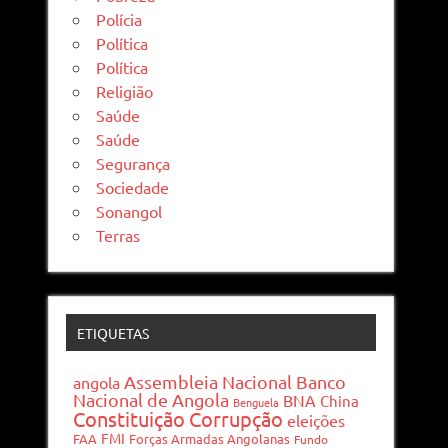
Polícia
Política
Política
Religião
Saúde
Saúde
Segurança
Sociedade
Sonangol
Terras
ETIQUETAS
Assembleia Nacional
Banco
angola
Nacional de Angola
BNA
China
Benguela
Constituição
Corrupção
eleições
FMI
FAA
Forças Armadas Angolanas
Fundo