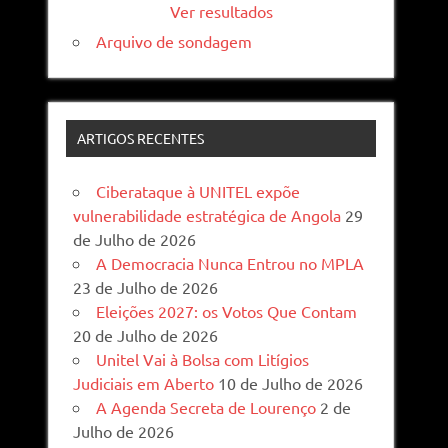
Ver resultados
Arquivo de sondagem
ARTIGOS RECENTES
Ciberataque à UNITEL expõe
vulnerabilidade estratégica de Angola
29
de Julho de 2026
A Democracia Nunca Entrou no MPLA
23 de Julho de 2026
Eleições 2027: os Votos Que Contam
20 de Julho de 2026
Unitel Vai à Bolsa com Litígios
Judiciais em Aberto
10 de Julho de 2026
A Agenda Secreta de Lourenço
2 de
Julho de 2026