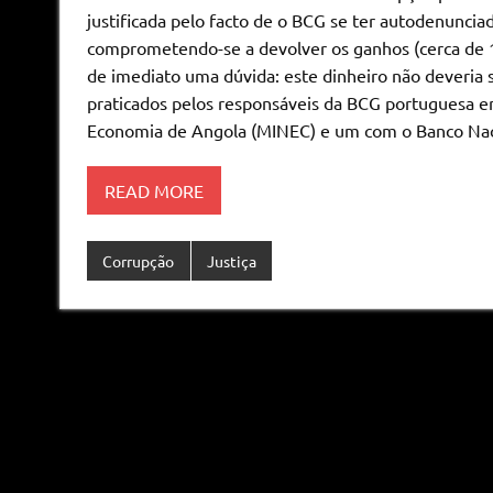
justificada pelo facto de o BCG se ter autodenunci
comprometendo-se a devolver os ganhos (cerca de 14
de imediato uma dúvida: este dinheiro não deveria 
praticados pelos responsáveis da BCG portuguesa e
Economia de Angola (MINEC) e um com o Banco Naci
READ MORE
Corrupção
Justiça