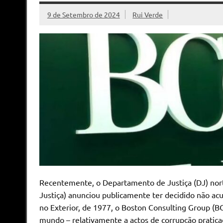
9 de Setembro de 2024
Rui Verde
Recentemente, o Departamento de Justiça (DJ) nort
Justiça) anunciou publicamente ter decidido não ac
no Exterior, de 1977, o Boston Consulting Group (B
mundo – relativamente a actos de corrupção praticad