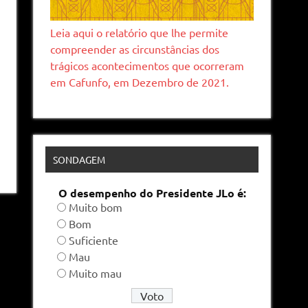
Leia aqui o relatório que lhe permite
compreender as circunstâncias dos
trágicos acontecimentos que ocorreram
em Cafunfo, em Dezembro de 2021.
SONDAGEM
O desempenho do Presidente JLo é:
Muito bom
Bom
Suficiente
Mau
Muito mau