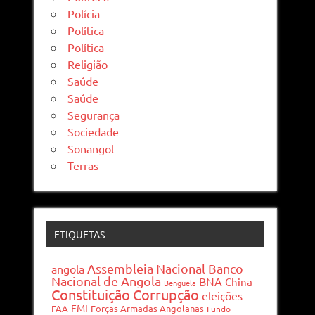
Polícia
Política
Política
Religião
Saúde
Saúde
Segurança
Sociedade
Sonangol
Terras
ETIQUETAS
Assembleia Nacional
Banco
angola
Nacional de Angola
BNA
China
Benguela
Constituição
Corrupção
eleições
FMI
FAA
Forças Armadas Angolanas
Fundo