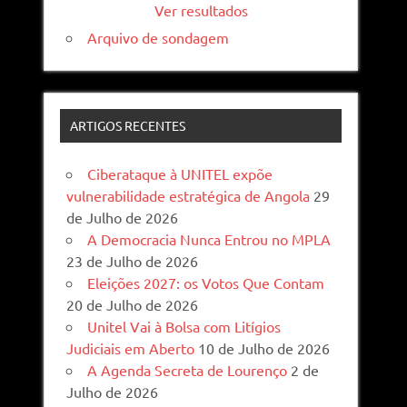
Ver resultados
Arquivo de sondagem
ARTIGOS RECENTES
Ciberataque à UNITEL expõe
vulnerabilidade estratégica de Angola
29
de Julho de 2026
A Democracia Nunca Entrou no MPLA
23 de Julho de 2026
Eleições 2027: os Votos Que Contam
20 de Julho de 2026
Unitel Vai à Bolsa com Litígios
Judiciais em Aberto
10 de Julho de 2026
A Agenda Secreta de Lourenço
2 de
Julho de 2026