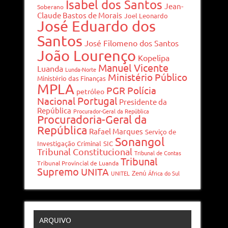
Isabel dos Santos
Jean-
Soberano
Claude Bastos de Morais
Joel Leonardo
José Eduardo dos
Santos
José Filomeno dos Santos
João Lourenço
Kopelipa
Manuel Vicente
Luanda
Lunda-Norte
Ministério Público
Ministério das Finanças
MPLA
PGR
Polícia
petróleo
Portugal
Nacional
Presidente da
República
Procurador-Geral da República
Procuradoria-Geral da
República
Rafael Marques
Serviço de
Sonangol
Investigação Criminal
SIC
Tribunal Constitucional
Tribunal de Contas
Tribunal
Tribunal Provincial de Luanda
Supremo
UNITA
Zenú
UNITEL
África do Sul
ARQUIVO