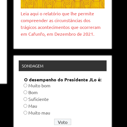
Leia aqui o relatório que lhe permite
compreender as circunstâncias dos
trágicos acontecimentos que ocorreram
em Cafunfo, em Dezembro de 2021.
SONDAGEM
O desempenho do Presidente JLo é:
Muito bom
Bom
Suficiente
Mau
Muito mau