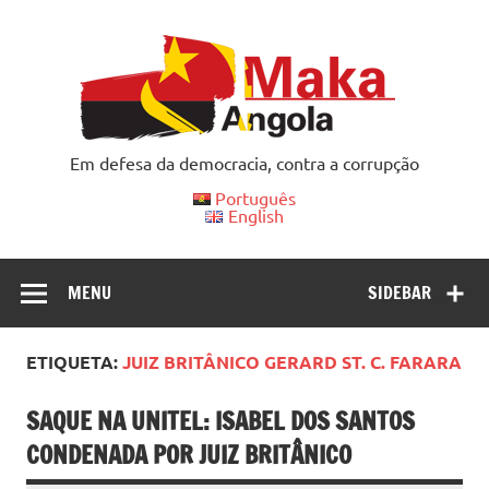
Skip
to
content
Em defesa da democracia, contra a corrupção
Português
English
MENU
SIDEBAR
ETIQUETA:
JUIZ BRITÂNICO GERARD ST. C. FARARA
SAQUE NA UNITEL: ISABEL DOS SANTOS
CONDENADA POR JUIZ BRITÂNICO