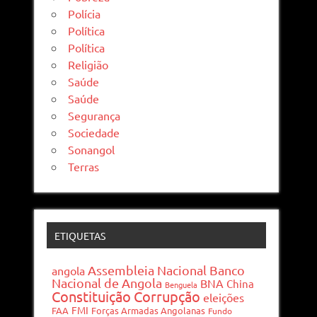
Polícia
Política
Política
Religião
Saúde
Saúde
Segurança
Sociedade
Sonangol
Terras
ETIQUETAS
Assembleia Nacional
Banco
angola
Nacional de Angola
BNA
China
Benguela
Constituição
Corrupção
eleições
FMI
FAA
Forças Armadas Angolanas
Fundo