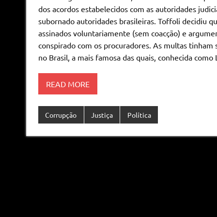
dos acordos estabelecidos com as autoridades judici
subornado autoridades brasileiras. Toffoli decidiu q
assinados voluntariamente (sem coacção) e argument
conspirado com os procuradores. As multas tinham s
no Brasil, a mais famosa das quais, conhecida como L
READ MORE
Corrupção
Justiça
Política