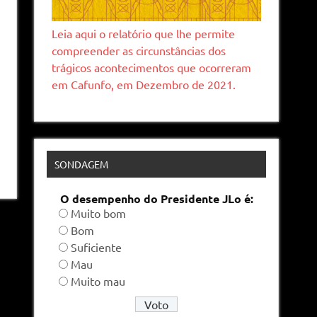
Leia aqui o relatório que lhe permite
compreender as circunstâncias dos
trágicos acontecimentos que ocorreram
em Cafunfo, em Dezembro de 2021.
SONDAGEM
O desempenho do Presidente JLo é:
Muito bom
Bom
Suficiente
Mau
Muito mau