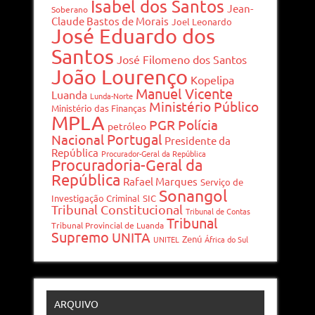
Isabel dos Santos
Jean-
Soberano
Claude Bastos de Morais
Joel Leonardo
José Eduardo dos
Santos
José Filomeno dos Santos
João Lourenço
Kopelipa
Manuel Vicente
Luanda
Lunda-Norte
Ministério Público
Ministério das Finanças
MPLA
PGR
Polícia
petróleo
Portugal
Nacional
Presidente da
República
Procurador-Geral da República
Procuradoria-Geral da
República
Rafael Marques
Serviço de
Sonangol
Investigação Criminal
SIC
Tribunal Constitucional
Tribunal de Contas
Tribunal
Tribunal Provincial de Luanda
Supremo
UNITA
Zenú
UNITEL
África do Sul
ARQUIVO