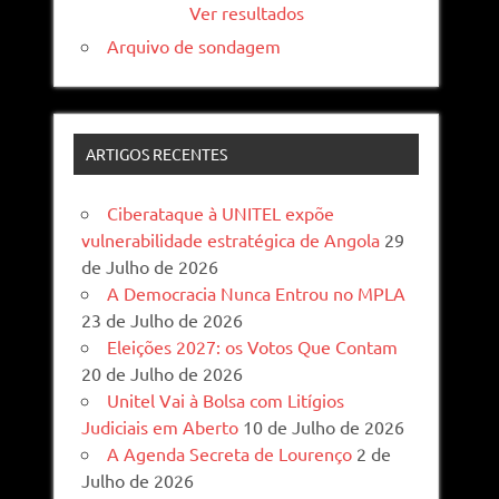
Ver resultados
Arquivo de sondagem
ARTIGOS RECENTES
Ciberataque à UNITEL expõe
vulnerabilidade estratégica de Angola
29
de Julho de 2026
A Democracia Nunca Entrou no MPLA
23 de Julho de 2026
Eleições 2027: os Votos Que Contam
20 de Julho de 2026
Unitel Vai à Bolsa com Litígios
Judiciais em Aberto
10 de Julho de 2026
A Agenda Secreta de Lourenço
2 de
Julho de 2026