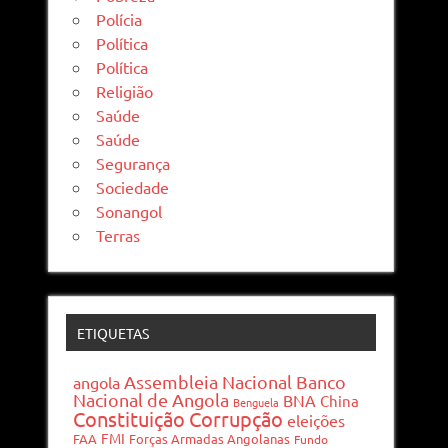
Polícia
Política
Política
Religião
Saúde
Saúde
Segurança
Sociedade
Sonangol
Terras
ETIQUETAS
Assembleia Nacional
Banco
angola
Nacional de Angola
BNA
China
Benguela
Constituição
Corrupção
eleições
FMI
FAA
Forças Armadas Angolanas
Fundo