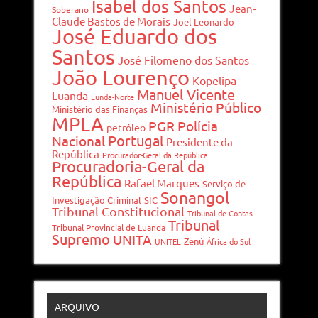
Isabel dos Santos
Jean-
Soberano
Claude Bastos de Morais
Joel Leonardo
José Eduardo dos
Santos
José Filomeno dos Santos
João Lourenço
Kopelipa
Manuel Vicente
Luanda
Lunda-Norte
Ministério Público
Ministério das Finanças
MPLA
PGR
Polícia
petróleo
Portugal
Nacional
Presidente da
República
Procurador-Geral da República
Procuradoria-Geral da
República
Rafael Marques
Serviço de
Sonangol
Investigação Criminal
SIC
Tribunal Constitucional
Tribunal de Contas
Tribunal
Tribunal Provincial de Luanda
Supremo
UNITA
Zenú
UNITEL
África do Sul
ARQUIVO