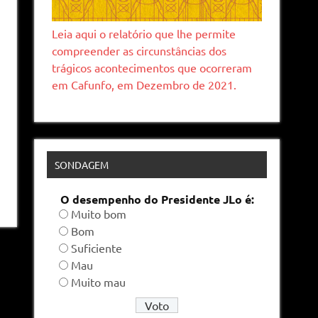
Leia aqui o relatório que lhe permite
compreender as circunstâncias dos
trágicos acontecimentos que ocorreram
em Cafunfo, em Dezembro de 2021.
SONDAGEM
O desempenho do Presidente JLo é:
Muito bom
Bom
Suficiente
Mau
Muito mau