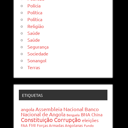
Polícia
Política
Política
Religião
Saúde
Saúde
Segurança
Sociedade
Sonangol
Terras
ETIQUETAS
Assembleia Nacional
Banco
angola
Nacional de Angola
BNA
China
Benguela
Constituição
Corrupção
eleições
FMI
FAA
Forças Armadas Angolanas
Fundo