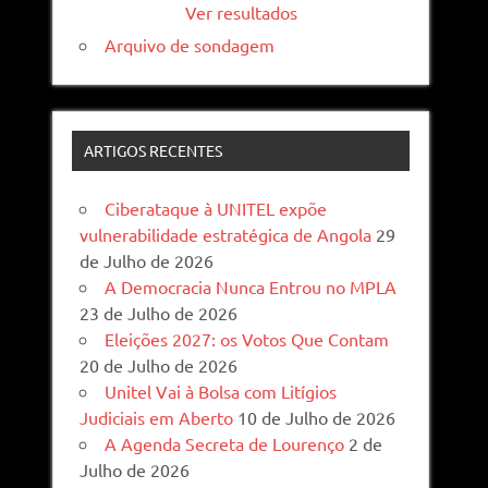
Ver resultados
Arquivo de sondagem
ARTIGOS RECENTES
Ciberataque à UNITEL expõe
vulnerabilidade estratégica de Angola
29
de Julho de 2026
A Democracia Nunca Entrou no MPLA
23 de Julho de 2026
Eleições 2027: os Votos Que Contam
20 de Julho de 2026
Unitel Vai à Bolsa com Litígios
Judiciais em Aberto
10 de Julho de 2026
A Agenda Secreta de Lourenço
2 de
Julho de 2026