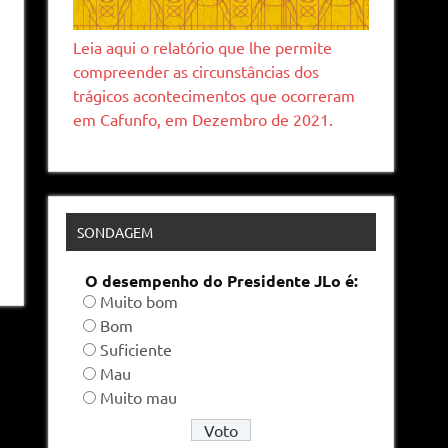
Leia aqui o relatório que lhe permite
compreender as circunstâncias dos
trágicos acontecimentos que ocorreram
em Cafunfo, em Dezembro de 2021.
SONDAGEM
O desempenho do Presidente JLo é:
Muito bom
Bom
Suficiente
Mau
Muito mau