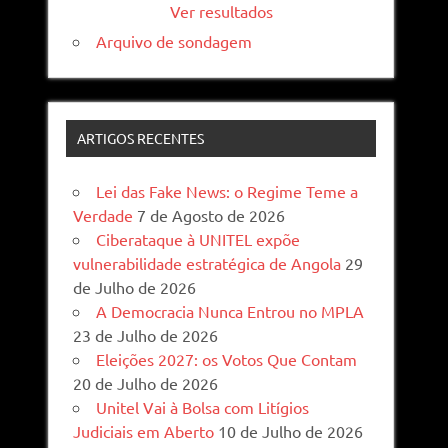
Ver resultados
Arquivo de sondagem
ARTIGOS RECENTES
Lei das Fake News: o Regime Teme a
Verdade
7 de Agosto de 2026
Ciberataque à UNITEL expõe
vulnerabilidade estratégica de Angola
29
de Julho de 2026
A Democracia Nunca Entrou no MPLA
23 de Julho de 2026
Eleições 2027: os Votos Que Contam
20 de Julho de 2026
Unitel Vai à Bolsa com Litígios
Judiciais em Aberto
10 de Julho de 2026