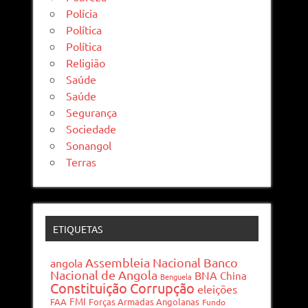
Polícia
Política
Política
Religião
Saúde
Saúde
Segurança
Sociedade
Sonangol
Terras
ETIQUETAS
Assembleia Nacional
Banco
angola
Nacional de Angola
BNA
China
Benguela
Constituição
Corrupção
eleições
FMI
FAA
Forças Armadas Angolanas
Fundo