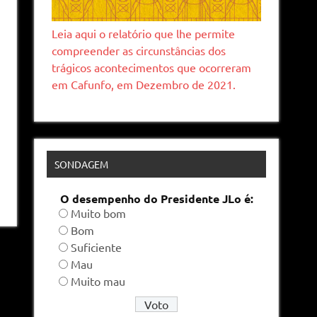
Leia aqui o relatório que lhe permite
compreender as circunstâncias dos
trágicos acontecimentos que ocorreram
em Cafunfo, em Dezembro de 2021.
SONDAGEM
O desempenho do Presidente JLo é:
Muito bom
Bom
Suficiente
Mau
Muito mau