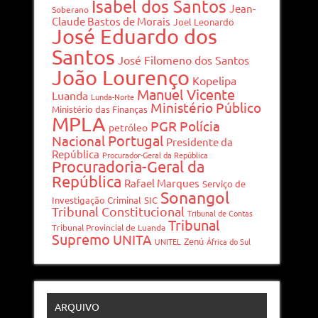
Isabel dos Santos
Jean-
Soberano
Claude Bastos de Morais
Joel Leonardo
José Eduardo dos
Santos
José Filomeno dos Santos
João Lourenço
Kopelipa
Manuel Vicente
Luanda
Lunda-Norte
Ministério Público
Ministério das Finanças
MPLA
PGR
Polícia
petróleo
Portugal
Nacional
Presidente da
República
Procurador-Geral da República
Procuradoria-Geral da
República
Rafael Marques
Serviço de
Sonangol
Investigação Criminal
SIC
Tribunal Constitucional
Tribunal de Contas
Tribunal
Tribunal Provincial de Luanda
Supremo
UNITA
Zenú
UNITEL
África do Sul
ARQUIVO