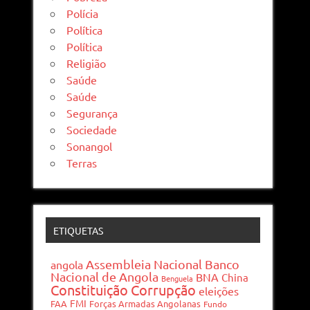
Polícia
Política
Política
Religião
Saúde
Saúde
Segurança
Sociedade
Sonangol
Terras
ETIQUETAS
Assembleia Nacional
Banco
angola
Nacional de Angola
BNA
China
Benguela
Constituição
Corrupção
eleições
FMI
FAA
Forças Armadas Angolanas
Fundo