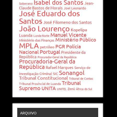
Isabel dos Santos
Jean-
Soberano
Claude Bastos de Morais
Joel Leonardo
José Eduardo dos
Santos
José Filomeno dos Santos
João Lourenço
Kopelipa
Manuel Vicente
Luanda
Lunda-Norte
Ministério Público
Ministério das Finanças
MPLA
PGR
Polícia
petróleo
Portugal
Nacional
Presidente da
República
Procurador-Geral da República
Procuradoria-Geral da
República
Rafael Marques
Serviço de
Sonangol
Investigação Criminal
SIC
Tribunal Constitucional
Tribunal de Contas
Tribunal
Tribunal Provincial de Luanda
Supremo
UNITA
Zenú
UNITEL
África do Sul
ARQUIVO