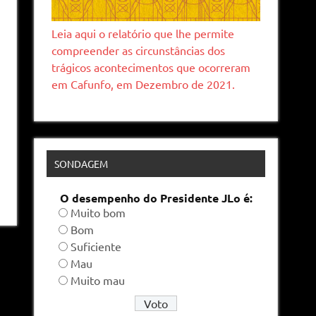
Leia aqui o relatório que lhe permite
compreender as circunstâncias dos
trágicos acontecimentos que ocorreram
em Cafunfo, em Dezembro de 2021.
SONDAGEM
O desempenho do Presidente JLo é:
Muito bom
Bom
Suficiente
Mau
Muito mau