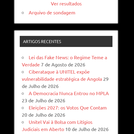
Ver resultados
Arquivo de sondagem
ARTIGOS RECENTES
Lei das Fake News: o Regime Teme a
Verdade
7 de Agosto de 2026
Ciberataque à UNITEL expõe
vulnerabilidade estratégica de Angola
29
de Julho de 2026
A Democracia Nunca Entrou no MPLA
23 de Julho de 2026
Eleições 2027: os Votos Que Contam
20 de Julho de 2026
Unitel Vai à Bolsa com Litígios
Judiciais em Aberto
10 de Julho de 2026