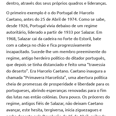
dentro, através dos seus próprios quadros e lideranças.
O primeiro exemplo é o do Portugal de Marcelo
Caetano, antes do 25 de Abril de 1974. Como se sabe,
desde 1926, Portugal vivia debaixo de um regime
autoritário, liderado a partir de 1933 por Salazar. Em
1968, Salazar cai da cadeira no forte do Estoril, bate
com a cabeça no chão e fica progressivamente
incapacitado. Sucede-lhe um membro preeminente do
regime, antigo herdeiro político do ditador português,
que depois se tinha distanciado e feito uma “travessia
do deserto”. Era Marcelo Caetano. Caetano inaugura a
chamada “Primavera Marcelista”, uma abertura política
cheia de promessas de prosperidade e liberdade para os
portugueses, abrindo esperanças renovadas para o fim
das lutas nas então colónias. Dura pouco. Os próceres do
regime, antigos fiéis de Salazar, não deixam Caetano
avançar, este hesita, tergiversa, inicia ziguezagues e
acaba deposto pela Revolução do 25 de Abril, exilando-