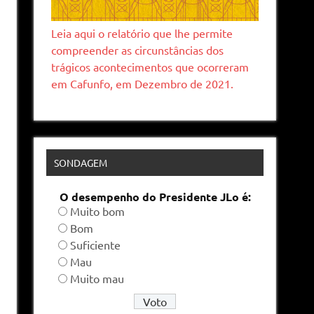
Leia aqui o relatório que lhe permite
compreender as circunstâncias dos
trágicos acontecimentos que ocorreram
em Cafunfo, em Dezembro de 2021.
SONDAGEM
O desempenho do Presidente JLo é:
Muito bom
Bom
Suficiente
Mau
Muito mau