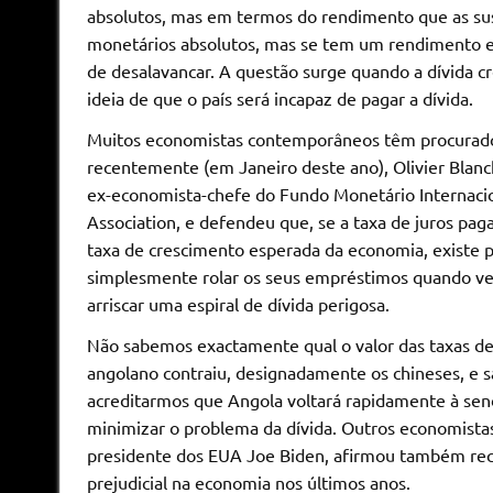
absolutos, mas em termos do rendimento que as su
monetários absolutos, mas se tem um rendimento e
de desalavancar. A questão surge quando a dívida c
ideia de que o país será incapaz de pagar a dívida.
Muitos economistas contemporâneos têm procurado 
recentemente (em Janeiro deste ano), Olivier Bla
ex-economista-chefe do Fundo Monetário Internacio
Association, e defendeu que, se a taxa de juros pa
taxa de crescimento esperada da economia, existe p
simplesmente rolar os seus empréstimos quando ve
arriscar uma espiral de dívida perigosa.
Não sabemos exactamente qual o valor das taxas de
angolano contraiu, designadamente os chineses, e 
acreditarmos que Angola voltará rapidamente à se
minimizar o problema da dívida. Outros economistas 
presidente dos EUA Joe Biden, afirmou também rece
prejudicial na economia nos últimos anos.