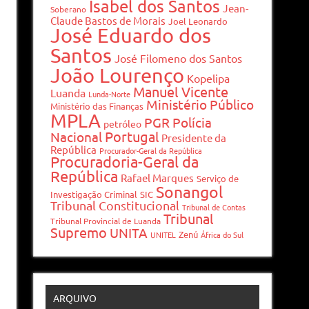
Isabel dos Santos
Jean-
Soberano
Claude Bastos de Morais
Joel Leonardo
José Eduardo dos
Santos
José Filomeno dos Santos
João Lourenço
Kopelipa
Manuel Vicente
Luanda
Lunda-Norte
Ministério Público
Ministério das Finanças
MPLA
PGR
Polícia
petróleo
Portugal
Nacional
Presidente da
República
Procurador-Geral da República
Procuradoria-Geral da
República
Rafael Marques
Serviço de
Sonangol
Investigação Criminal
SIC
Tribunal Constitucional
Tribunal de Contas
Tribunal
Tribunal Provincial de Luanda
Supremo
UNITA
Zenú
UNITEL
África do Sul
ARQUIVO