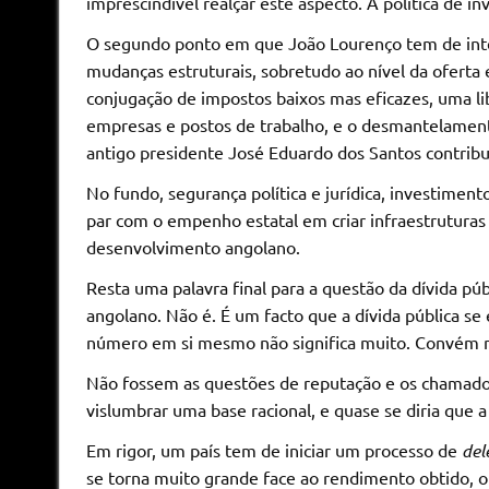
imprescindível realçar este aspecto. A política de in
O segundo ponto em que João Lourenço tem de inte
mudanças estruturais, sobretudo ao nível da oferta
conjugação de impostos baixos mas eficazes, uma libe
empresas e postos de trabalho, e o desmantelament
antigo presidente José Eduardo dos Santos contrib
No fundo, segurança política e jurídica, investiment
par com o empenho estatal em criar infraestruturas 
desenvolvimento angolano.
Resta uma palavra final para a questão da dívida pú
angolano. Não é. É um facto que a dívida pública se
número em si mesmo não significa muito. Convém nã
Não fossem as questões de reputação e os chamad
vislumbrar uma base racional, e quase se diria que 
Em rigor, um país tem de iniciar um processo de
del
se torna muito grande face ao rendimento obtido, 