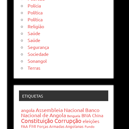
Polícia
Política
Política
Religião
Saúde
Saúde
Segurança
Sociedade
Sonangol
Terras
ETIQUETAS
Assembleia Nacional
Banco
angola
Nacional de Angola
BNA
China
Benguela
Constituição
Corrupção
eleições
FMI
FAA
Forças Armadas Angolanas
Fundo