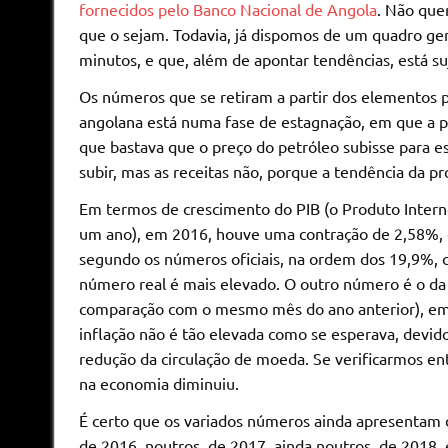
fornecidos pelo Banco Nacional de Angola
. Não quer
que o sejam. Todavia, já dispomos de um quadro ge
minutos, e que, além de apontar tendências, está suj
Os números que se retiram a partir dos elementos 
angolana está numa fase de estagnação, em que a p
que bastava que o preço do petróleo subisse para e
subir, mas as receitas não, porque a tendência da pr
Em termos de crescimento do PIB (o Produto Intern
um ano), em 2016, houve uma contração de 2,58%, e
segundo os números oficiais, na ordem dos 19,9%, 
número real é mais elevado. O outro número é o da 
comparação com o mesmo mês do ano anterior), em 
inflação não é tão elevada como se esperava, devid
redução da circulação de moeda. Se verificarmos e
na economia diminuiu.
É certo que os variados números ainda apresentam 
de 2016, noutros, de 2017, ainda noutros, de 2018