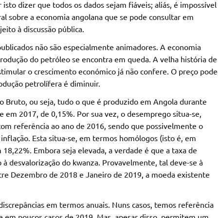
 isto dizer que todos os dados sejam fiáveis; aliás, é impossível
ral sobre a economia angolana que se pode consultar em
eito à discussão pública.
publicados não são especialmente animadores. A economia
rodução do petróleo se encontra em queda. A velha história de
stimular o crescimento económico já não confere. O preço pode
odução petrolífera é diminuir.
o Bruto, ou seja, tudo o que é produzido em Angola durante
 em 2017, de 0,15%. Por sua vez, o desemprego situa-se,
com referência ao ano de 2016, sendo que possivelmente o
inflação. Esta situa-se, em termos homólogos (isto é, em
18,22%. Embora seja elevada, a verdade é que a taxa de
o à desvalorização do kwanza. Provavelmente, tal deve-se à
ntre Dezembro de 2018 e Janeiro de 2019, a moeda existente
discrepâncias em termos anuais. Nuns casos, temos referência
, e em poucos casos de 2019. Mas, apesar disso, permitem um