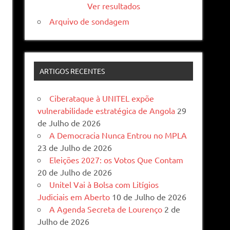
Ver resultados
Arquivo de sondagem
ARTIGOS RECENTES
Ciberataque à UNITEL expõe
vulnerabilidade estratégica de Angola
29
de Julho de 2026
A Democracia Nunca Entrou no MPLA
23 de Julho de 2026
Eleições 2027: os Votos Que Contam
20 de Julho de 2026
Unitel Vai à Bolsa com Litígios
Judiciais em Aberto
10 de Julho de 2026
A Agenda Secreta de Lourenço
2 de
Julho de 2026