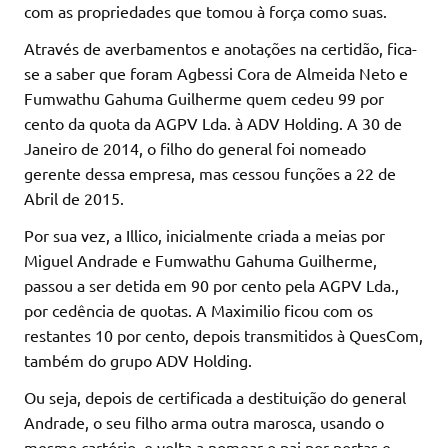
com as propriedades que tomou à força como suas.
Através de averbamentos e anotações na certidão, fica-
se a saber que foram Agbessi Cora de Almeida Neto e
Fumwathu Gahuma Guilherme quem cedeu 99 por
cento da quota da AGPV Lda. à ADV Holding. A 30 de
Janeiro de 2014, o filho do general foi nomeado
gerente dessa empresa, mas cessou funções a 22 de
Abril de 2015.
Por sua vez, a Illico, inicialmente criada a meias por
Miguel Andrade e Fumwathu Gahuma Guilherme,
passou a ser detida em 90 por cento pela AGPV Lda.,
por cedência de quotas. A Maximilio ficou com os
restantes 10 por cento, depois transmitidos à QuesCom,
também do grupo ADV Holding.
Ou seja, depois de certificada a destituição do general
Andrade, o seu filho arma outra marosca, usando o
mesmo cartório, e volta a nomear o pai por portas e