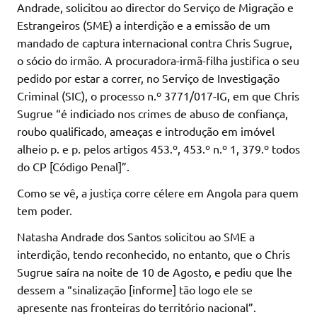
Andrade, solicitou ao director do Serviço de Migração e
Estrangeiros (SME) a interdição e a emissão de um
mandado de captura internacional contra Chris Sugrue,
o sócio do irmão. A procuradora-irmã-filha justifica o seu
pedido por estar a correr, no Serviço de Investigação
Criminal (SIC), o processo n.º 3771/017-IG, em que Chris
Sugrue “é indiciado nos crimes de abuso de confiança,
roubo qualificado, ameaças e introdução em imóvel
alheio p. e p. pelos artigos 453.º, 453.º n.º 1, 379.º todos
do CP [Código Penal]”.
Como se vê, a justiça corre célere em Angola para quem
tem poder.
Natasha Andrade dos Santos solicitou ao SME a
interdição, tendo reconhecido, no entanto, que o Chris
Sugrue saíra na noite de 10 de Agosto, e pediu que lhe
dessem a “sinalização [informe] tão logo ele se
apresente nas fronteiras do território nacional”.