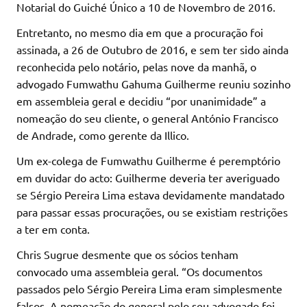
Notarial do Guiché Único a 10 de Novembro de 2016.
Entretanto, no mesmo dia em que a procuração foi
assinada, a 26 de Outubro de 2016, e sem ter sido ainda
reconhecida pelo notário, pelas nove da manhã, o
advogado Fumwathu Gahuma Guilherme reuniu sozinho
em assembleia geral e decidiu “por unanimidade” a
nomeação do seu cliente, o general António Francisco
de Andrade, como gerente da Illico.
Um ex-colega de Fumwathu Guilherme é peremptório
em duvidar do acto: Guilherme deveria ter averiguado
se Sérgio Pereira Lima estava devidamente mandatado
para passar essas procurações, ou se existiam restrições
a ter em conta.
Chris Sugrue desmente que os sócios tenham
convocado uma assembleia geral. “Os documentos
passados pelo Sérgio Pereira Lima eram simplesmente
falsos. A nomeação do general pelo seu advogado foi