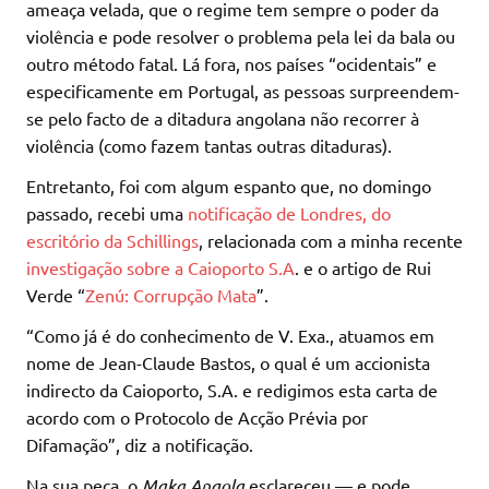
ameaça velada, que o regime tem sempre o poder da
violência e pode resolver o problema pela lei da bala ou
outro método fatal. Lá fora, nos países “ocidentais” e
especificamente em Portugal, as pessoas surpreendem-
se pelo facto de a ditadura angolana não recorrer à
violência (como fazem tantas outras ditaduras).
Entretanto, foi com algum espanto que, no domingo
passado, recebi uma
notificação de Londres, do
escritório da Schillings
, relacionada com a minha recente
investigação sobre a Caioporto S.A
. e o artigo de Rui
Verde “
Zenú: Corrupção Mata
”.
“Como já é do conhecimento de V. Exa., atuamos em
nome de Jean-Claude Bastos, o qual é um accionista
indirecto da Caioporto, S.A. e redigimos esta carta de
acordo com o Protocolo de Acção Prévia por
Difamação”, diz a notificação.
Na sua peça, o
Maka Angola
esclareceu — e pode