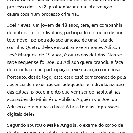
processo dos 15+2, protagonizar uma intervenção
calamitosa num processo criminal.
Joel Neves, um jovem de 18 anos, terá, em companhia
de outros cinco indivíduos, participado no roubo de um
telemóvel, perpetrado sob ameaça de uma faca de
cozinha. Quatro deles encontram-se a monte. Adilson
José Marques, de 19 anos, é outro dos detidos. Não se
sabe sequer se foi Joel ou Adilson quem brandiu a faca
de cozinha e que participação teve na acção criminosa.
Portanto, desde logo, este caso está comprometido pela
ausência de nexos causais adequados e individualização
das culpas, procedimento que vem sendo habitual nas
acusações do Ministério Público. Alguém viu Joel ou
Adilson a empunhar a faca? A faca tem as impressões
digitais dele?
Segundo apurou o
Maka Angola,
o exame do corpo de
delito resumiu-se a determinar se a faca era de mesa ou