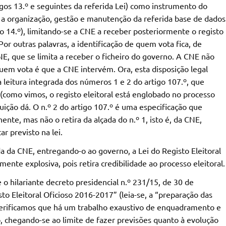
gos 13.º e seguintes da referida Lei) como instrumento do
ue a organização, gestão e manutenção da referida base de dados
o 14.º), limitando-se a CNE a receber posteriormente o registo
Por outras palavras, a identificação de quem vota fica, de
NE, que se limita a receber o ficheiro do governo. A CNE não
 quem vota é que a CNE intervém. Ora, esta disposição legal
à leitura integrada dos números 1 e 2 do artigo 107.º, que
(como vimos, o registo eleitoral está englobado no processo
ituição dá. O n.º 2 do artigo 107.º é uma especificação que
ente, mas não o retira da alçada do n.º 1, isto é, da CNE,
r previsto na lei.
ada da CNE, entregando-o ao governo, a Lei do Registo Eleitoral
mente explosiva, pois retira credibilidade ao processo eleitoral.
o hilariante decreto presidencial n.º 231/15, de 30 de
o Eleitoral Oficioso 2016-2017” (leia-se, a “preparação das
verificamos que há um trabalho exaustivo de enquadramento e
, chegando-se ao limite de fazer previsões quanto à evolução