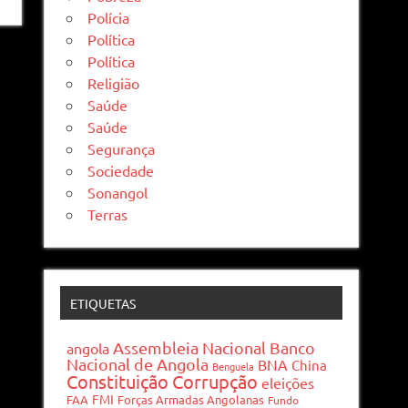
Polícia
Política
Política
Religião
Saúde
Saúde
Segurança
Sociedade
Sonangol
Terras
ETIQUETAS
Assembleia Nacional
Banco
angola
Nacional de Angola
BNA
China
Benguela
Constituição
Corrupção
eleições
FMI
FAA
Forças Armadas Angolanas
Fundo