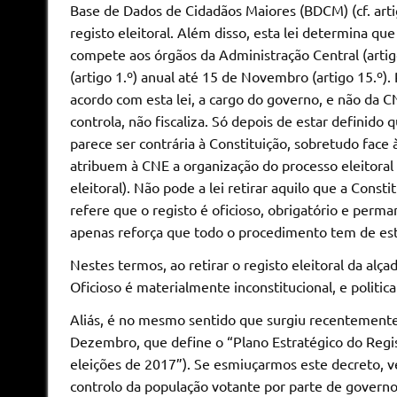
Base de Dados de Cidadãos Maiores (BDCM) (cf. arti
registo eleitoral. Além disso, esta lei determina q
compete aos órgãos da Administração Central (artig
(artigo 1.º) anual até 15 de Novembro (artigo 15.º). 
acordo com esta lei, a cargo do governo, e não da C
controla, não fiscaliza. Só depois de estar definido
parece ser contrária à Constituição, sobretudo face 
atribuem à CNE a organização do processo eleitoral 
eleitoral). Não pode a lei retirar aquilo que a Const
refere que o registo é oficioso, obrigatório e perman
apenas reforça que todo o procedimento tem de esta
Nestes termos, ao retirar o registo eleitoral da alç
Oficioso é materialmente inconstitucional, e politica
Aliás, é no mesmo sentido que surgiu recentemente 
Dezembro, que define o “Plano Estratégico do Regist
eleições de 2017”). Se esmiuçarmos este decreto, 
controlo da população votante por parte de governo