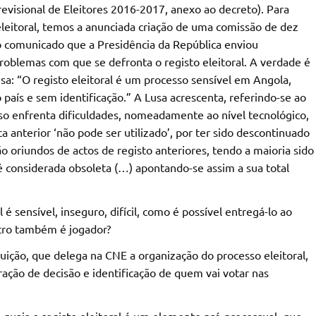
evisional de Eleitores 2016-2017, anexo ao decreto). Para
leitoral, temos a anunciada criação de uma comissão de dez
prio comunicado que a Presidência da República enviou
problemas com que se defronta o registo eleitoral. A verdade é
sa: “O registo eleitoral é um processo sensível em Angola,
 país e sem identificação.” A Lusa acrescenta, referindo-se ao
so enfrenta dificuldades, nomeadamente ao nível tecnológico,
 anterior ‘não pode ser utilizado’, por ter sido descontinuado
o oriundos de actos de registo anteriores, tendo a maioria sido
 considerada obsoleta (…) apontando-se assim a sua total
 é sensível, inseguro, difícil, como é possível entregá-lo ao
itro também é jogador?
tuição, que delega na CNE a organização do processo eleitoral,
ração de decisão e identificação de quem vai votar nas
 quais o registo eleitoral é um elemento pré-processual, que