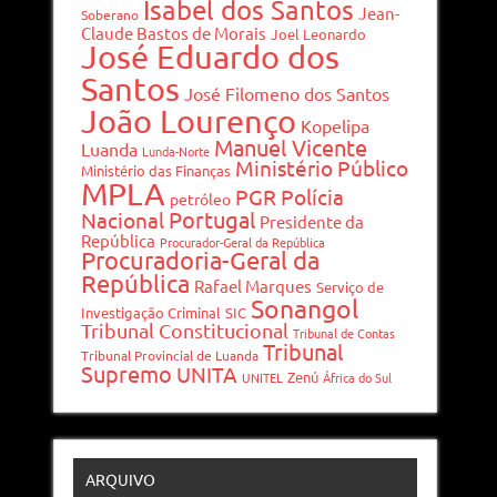
Isabel dos Santos
Jean-
Soberano
Claude Bastos de Morais
Joel Leonardo
José Eduardo dos
Santos
José Filomeno dos Santos
João Lourenço
Kopelipa
Manuel Vicente
Luanda
Lunda-Norte
Ministério Público
Ministério das Finanças
MPLA
PGR
Polícia
petróleo
Portugal
Nacional
Presidente da
República
Procurador-Geral da República
Procuradoria-Geral da
República
Rafael Marques
Serviço de
Sonangol
Investigação Criminal
SIC
Tribunal Constitucional
Tribunal de Contas
Tribunal
Tribunal Provincial de Luanda
Supremo
UNITA
Zenú
UNITEL
África do Sul
ARQUIVO