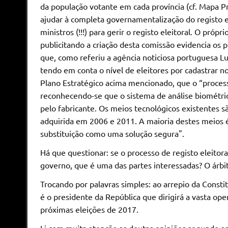
da população votante em cada província (cf. Mapa Pr
ajudar à completa governamentalização do registo e
ministros (!!!) para gerir o registo eleitoral. O pró
publicitando a criação desta comissão evidencia os 
que, como referiu a agência noticiosa portuguesa Lu
tendo em conta o nível de eleitores por cadastrar no
Plano Estratégico acima mencionado, que o “proces
reconhecendo-se que o sistema de análise biométrica
pelo fabricante. Os meios tecnológicos existentes sã
adquirida em 2006 e 2011. A maioria destes meios é
substituição como uma solução segura".
Há que questionar: se o processo de registo eleitoral
governo, que é uma das partes interessadas? O árb
Trocando por palavras simples: ao arrepio da Consti
é o presidente da República que dirigirá a vasta ope
próximas eleições de 2017.
Li com muita atenção as doutas opiniões segundo as