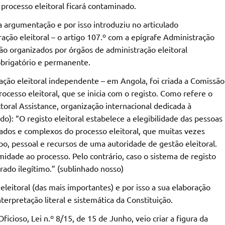
 processo eleitoral ficará contaminado.
ta argumentação e por isso introduziu no articulado
ação eleitoral – o artigo 107.º com a epígrafe Administração
 são organizados por órgãos de administração eleitoral
 obrigatório e permanente.
ração eleitoral independente – em Angola, foi criada a Comissão
rocesso eleitoral, que se inicia com o registo. Como refere o
toral Assistance, organização internacional dedicada à
o): “O registo eleitoral estabelece a elegibilidade das pessoas
ados e complexos do processo eleitoral, que muitas vezes
, pessoal e recursos de uma autoridade de gestão eleitoral.
midade ao processo. Pelo contrário, caso o sistema de registo
rado ilegítimo.” (sublinhado nosso)
 eleitoral (das mais importantes) e por isso a sua elaboração
erpretação literal e sistemática da Constituição.
ficioso, Lei n.º 8/15, de 15 de Junho, veio criar a figura da