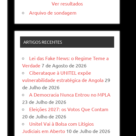
Ver resultados
Arquivo de sondagem
ARTIGOS RECENTES
Lei das Fake News: o Regime Teme a
Verdade
7 de Agosto de 2026
Ciberataque à UNITEL expõe
vulnerabilidade estratégica de Angola
29
de Julho de 2026
A Democracia Nunca Entrou no MPLA
23 de Julho de 2026
Eleições 2027: os Votos Que Contam
20 de Julho de 2026
Unitel Vai à Bolsa com Litígios
Judiciais em Aberto
10 de Julho de 2026