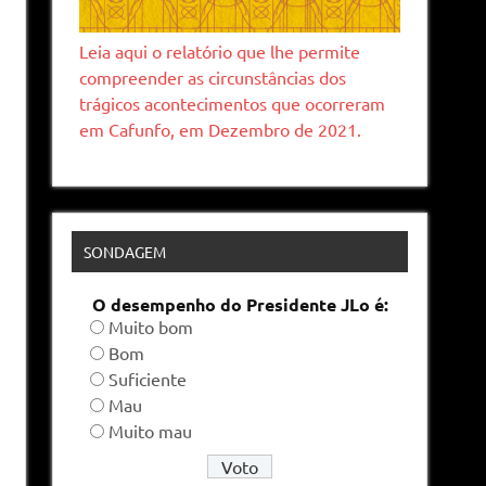
Leia aqui o relatório que lhe permite
compreender as circunstâncias dos
trágicos acontecimentos que ocorreram
em Cafunfo, em Dezembro de 2021.
SONDAGEM
O desempenho do Presidente JLo é:
Muito bom
Bom
Suficiente
Mau
Muito mau