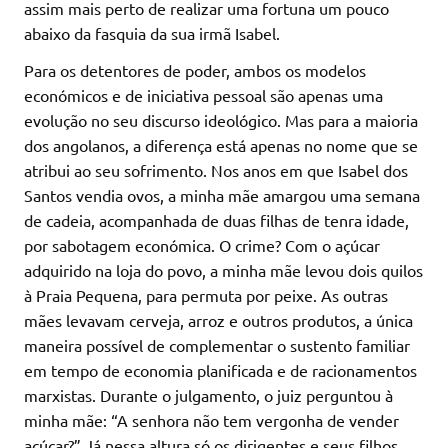
assim mais perto de realizar uma fortuna um pouco
abaixo da fasquia da sua irmã Isabel.
Para os detentores de poder, ambos os modelos
económicos e de iniciativa pessoal são apenas uma
evolução no seu discurso ideológico. Mas para a maioria
dos angolanos, a diferença está apenas no nome que se
atribui ao seu sofrimento. Nos anos em que Isabel dos
Santos vendia ovos, a minha mãe amargou uma semana
de cadeia, acompanhada de duas filhas de tenra idade,
por sabotagem económica. O crime? Com o açúcar
adquirido na loja do povo, a minha mãe levou dois quilos
à Praia Pequena, para permuta por peixe. As outras
mães levavam cerveja, arroz e outros produtos, a única
maneira possível de complementar o sustento familiar
em tempo de economia planificada e de racionamentos
marxistas. Durante o julgamento, o juiz perguntou à
minha mãe: “A senhora não tem vergonha de vender
açúcar?” Já nessa altura só os dirigentes e seus filhos