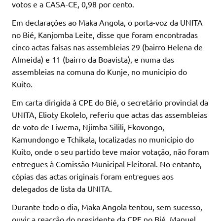
votos e a CASA-CE, 0,98 por cento.
Em declarações ao Maka Angola, o porta-voz da UNITA
no Bié, Kanjomba Leite, disse que foram encontradas
cinco actas falsas nas assembleias 29 (bairro Helena de
Almeida) e 11 (bairro da Boavista), e numa das
assembleias na comuna do Kunje, no município do
Kuito.
Em carta dirigida à CPE do Bié, o secretário provincial da
UNITA, Elioty Ekolelo, referiu que actas das assembleias
de voto de Liwema, Njimba Silili, Ekovongo,
Kamundongo e Tchikala, localizadas no município do
Kuito, onde o seu partido teve maior votação, não foram
entregues à Comissão Municipal Eleitoral. No entanto,
cópias das actas originais foram entregues aos
delegados de lista da UNITA.
Durante todo o dia, Maka Angola tentou, sem sucesso,
ouvir a reacção do presidente da CPE no Bié, Manuel