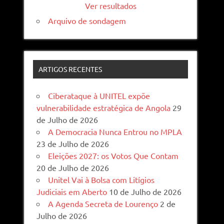
Ver resultados
Arquivo de sondagem
ARTIGOS RECENTES
Ciberataque à UNITEL expõe
vulnerabilidade estratégica de Angola
29
de Julho de 2026
A Democracia Nunca Entrou no MPLA
23 de Julho de 2026
Eleições 2027: os Votos Que Contam
20 de Julho de 2026
Unitel Vai à Bolsa com Litígios
Judiciais em Aberto
10 de Julho de 2026
A Agenda Secreta de Lourenço
2 de
Julho de 2026