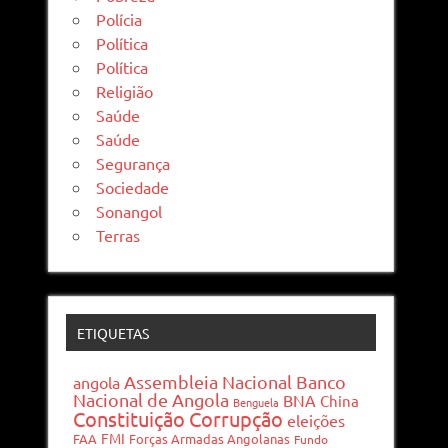
Polícia
Política
Política
Religião
Saúde
Saúde
Segurança
Sociedade
Sonangol
Terras
ETIQUETAS
Assembleia Nacional
Banco
angola
Nacional de Angola
BNA
China
Benguela
Constituição
Corrupção
eleições
FMI
FAA
Forças Armadas Angolanas
Fundo