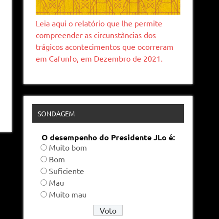
Leia aqui o relatório que lhe permite
compreender as circunstâncias dos
trágicos acontecimentos que ocorreram
em Cafunfo, em Dezembro de 2021.
SONDAGEM
O desempenho do Presidente JLo é:
Muito bom
Bom
Suficiente
Mau
Muito mau