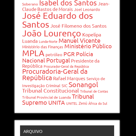
Isabel dos Santos
Jean-
Soberano
Claude Bastos de Morais
Joel Leonardo
José Eduardo dos
Santos
José Filomeno dos Santos
João Lourenço
Kopelipa
Manuel Vicente
Luanda
Lunda-Norte
Ministério Público
Ministério das Finanças
MPLA
PGR
Polícia
petróleo
Portugal
Nacional
Presidente da
República
Procurador-Geral da República
Procuradoria-Geral da
República
Rafael Marques
Serviço de
Sonangol
Investigação Criminal
SIC
Tribunal Constitucional
Tribunal de Contas
Tribunal
Tribunal Provincial de Luanda
Supremo
UNITA
Zenú
UNITEL
África do Sul
ARQUIVO