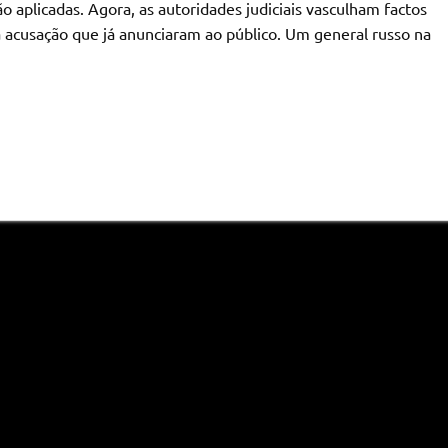
aplicadas. Agora, as autoridades judiciais vasculham factos
 acusação que já anunciaram ao público. Um general russo na