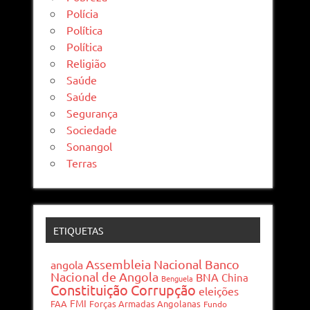
Polícia
Política
Política
Religião
Saúde
Saúde
Segurança
Sociedade
Sonangol
Terras
ETIQUETAS
Assembleia Nacional
Banco
angola
Nacional de Angola
BNA
China
Benguela
Constituição
Corrupção
eleições
FMI
FAA
Forças Armadas Angolanas
Fundo