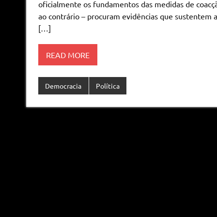
oficialmente os fundamentos das medidas de coacção 
ao contrário – procuram evidências que sustentem a
[…]
READ MORE
Democracia
Política