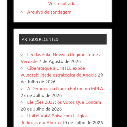
Ver resultados
Arquivo de sondagem
ARTIGOS RECENTES
Lei das Fake News: o Regime Teme a
Verdade
7 de Agosto de 2026
Ciberataque à UNITEL expõe
vulnerabilidade estratégica de Angola
29
de Julho de 2026
A Democracia Nunca Entrou no MPLA
23 de Julho de 2026
Eleições 2027: os Votos Que Contam
20 de Julho de 2026
Unitel Vai à Bolsa com Litígios
Judiciais em Aberto
10 de Julho de 2026