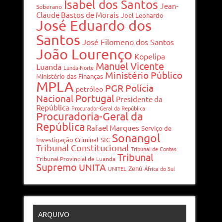
Isabel dos Santos
Jean-
Soberano
Claude Bastos de Morais
Joel Leonardo
José Eduardo dos
Santos
José Filomeno dos Santos
João Lourenço
Kopelipa
Manuel Vicente
Luanda
Lunda-Norte
Ministério Público
Ministério das Finanças
MPLA
PGR
Polícia
petróleo
Portugal
Nacional
Presidente da
República
Procurador-Geral da República
Procuradoria-Geral da
República
Rafael Marques
Serviço de
Sonangol
Investigação Criminal
SIC
Tribunal Constitucional
Tribunal de Contas
Tribunal
Tribunal Provincial de Luanda
Supremo
UNITA
Zenú
UNITEL
África do Sul
ARQUIVO