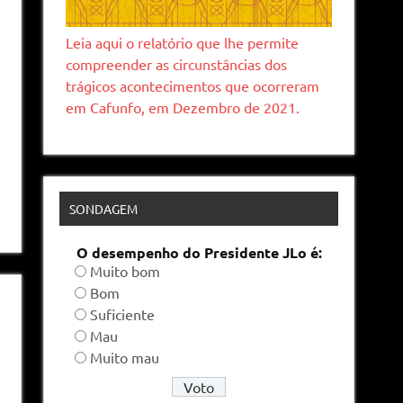
Leia aqui o relatório que lhe permite
compreender as circunstâncias dos
trágicos acontecimentos que ocorreram
em Cafunfo, em Dezembro de 2021.
SONDAGEM
O desempenho do Presidente JLo é:
Muito bom
Bom
Suficiente
Mau
Muito mau