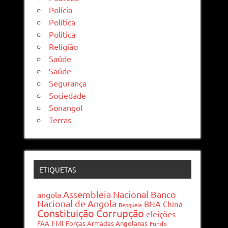
Polícia
Política
Política
Religião
Saúde
Saúde
Segurança
Sociedade
Sonangol
Terras
ETIQUETAS
Assembleia Nacional
Banco
angola
Nacional de Angola
BNA
China
Benguela
Constituição
Corrupção
eleições
FMI
FAA
Forças Armadas Angolanas
Fundo