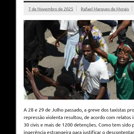
7 de Novembro de 2025
Rafael Marques de Morais
A 28 e 29 de Julho passado, a greve dos taxistas pro
repressão violenta resultou, de acordo com relatos
30 civis e mais de 1200 detenções. Como tem sido pr
ingerência estrangeira para justificar o descontent