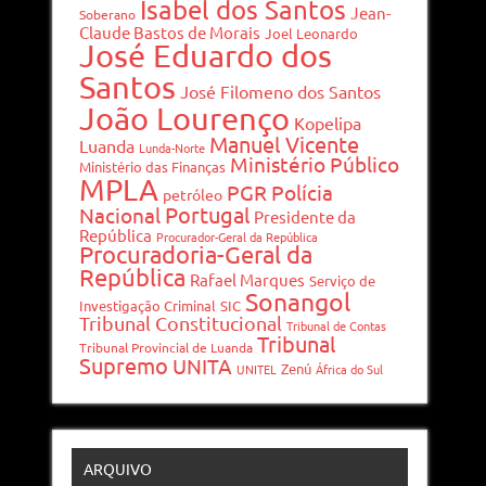
Isabel dos Santos
Jean-
Soberano
Claude Bastos de Morais
Joel Leonardo
José Eduardo dos
Santos
José Filomeno dos Santos
João Lourenço
Kopelipa
Manuel Vicente
Luanda
Lunda-Norte
Ministério Público
Ministério das Finanças
MPLA
PGR
Polícia
petróleo
Portugal
Nacional
Presidente da
República
Procurador-Geral da República
Procuradoria-Geral da
República
Rafael Marques
Serviço de
Sonangol
Investigação Criminal
SIC
Tribunal Constitucional
Tribunal de Contas
Tribunal
Tribunal Provincial de Luanda
Supremo
UNITA
Zenú
UNITEL
África do Sul
ARQUIVO