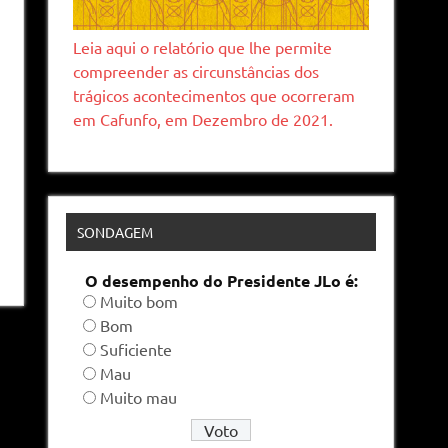
Leia aqui o relatório que lhe permite
compreender as circunstâncias dos
trágicos acontecimentos que ocorreram
em Cafunfo, em Dezembro de 2021.
SONDAGEM
O desempenho do Presidente JLo é:
Muito bom
Bom
Suficiente
Mau
Muito mau