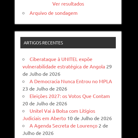
Ver resultados
Arquivo de sondagem
ARTIGOS RECENTES
Ciberataque à UNITEL expõe
vulnerabilidade estratégica de Angola
29
de Julho de 2026
A Democracia Nunca Entrou no MPLA
23 de Julho de 2026
Eleições 2027: os Votos Que Contam
20 de Julho de 2026
Unitel Vai à Bolsa com Litígios
Judiciais em Aberto
10 de Julho de 2026
A Agenda Secreta de Lourenço
2 de
Julho de 2026