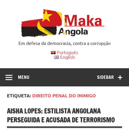
Skip
to
content
Em defesa da democracia, contra a corrupção
Português
English
MENU
SIDEBAR
ETIQUETA:
DIREITO PENAL DO INIMIGO
AISHA LOPES: ESTILISTA ANGOLANA
PERSEGUIDA E ACUSADA DE TERRORISMO