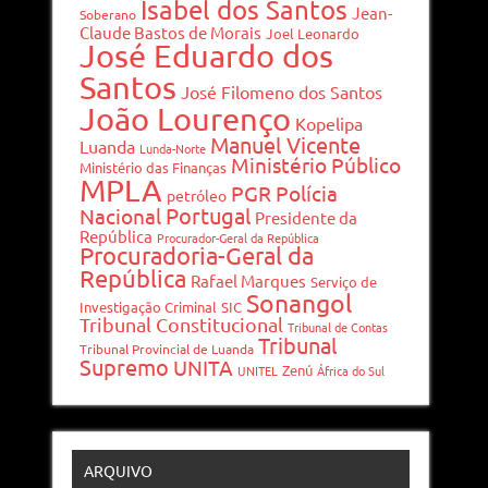
Isabel dos Santos
Jean-
Soberano
Claude Bastos de Morais
Joel Leonardo
José Eduardo dos
Santos
José Filomeno dos Santos
João Lourenço
Kopelipa
Manuel Vicente
Luanda
Lunda-Norte
Ministério Público
Ministério das Finanças
MPLA
PGR
Polícia
petróleo
Portugal
Nacional
Presidente da
República
Procurador-Geral da República
Procuradoria-Geral da
República
Rafael Marques
Serviço de
Sonangol
Investigação Criminal
SIC
Tribunal Constitucional
Tribunal de Contas
Tribunal
Tribunal Provincial de Luanda
Supremo
UNITA
Zenú
UNITEL
África do Sul
ARQUIVO