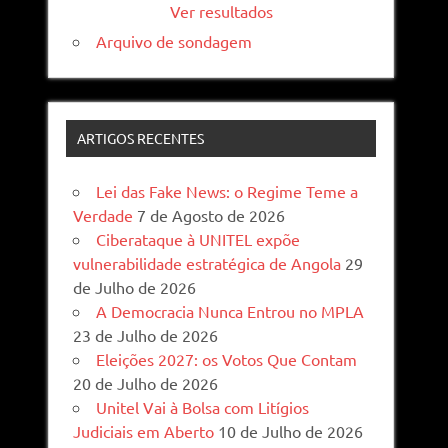
Ver resultados
Arquivo de sondagem
ARTIGOS RECENTES
Lei das Fake News: o Regime Teme a
Verdade
7 de Agosto de 2026
Ciberataque à UNITEL expõe
vulnerabilidade estratégica de Angola
29
de Julho de 2026
A Democracia Nunca Entrou no MPLA
23 de Julho de 2026
Eleições 2027: os Votos Que Contam
20 de Julho de 2026
Unitel Vai à Bolsa com Litígios
Judiciais em Aberto
10 de Julho de 2026