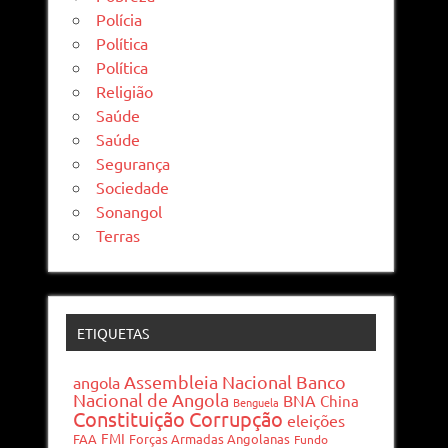
Polícia
Política
Política
Religião
Saúde
Saúde
Segurança
Sociedade
Sonangol
Terras
ETIQUETAS
Assembleia Nacional
Banco
angola
Nacional de Angola
BNA
China
Benguela
Constituição
Corrupção
eleições
FMI
FAA
Forças Armadas Angolanas
Fundo