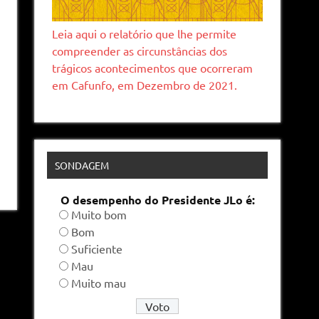
Leia aqui o relatório que lhe permite
compreender as circunstâncias dos
trágicos acontecimentos que ocorreram
em Cafunfo, em Dezembro de 2021.
SONDAGEM
O desempenho do Presidente JLo é:
Muito bom
Bom
Suficiente
Mau
Muito mau