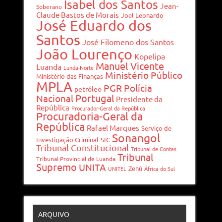
Isabel dos Santos
Jean-
Soberano
Claude Bastos de Morais
Joel Leonardo
José Eduardo dos
Santos
José Filomeno dos Santos
João Lourenço
Kopelipa
Manuel Vicente
Luanda
Lunda-Norte
Ministério Público
Ministério das Finanças
MPLA
PGR
Polícia
petróleo
Portugal
Nacional
Presidente da
República
Procurador-Geral da República
Procuradoria-Geral da
República
Rafael Marques
Serviço de
Sonangol
Investigação Criminal
SIC
Tribunal Constitucional
Tribunal de Contas
Tribunal
Tribunal Provincial de Luanda
Supremo
UNITA
Zenú
UNITEL
África do Sul
ARQUIVO