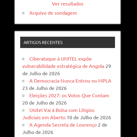
Ver resultados
Arquivo de sondagem
ARTIGOS RECENTES
Ciberataque à UNITEL expõe
vulnerabilidade estratégica de Angola
29
de Julho de 2026
A Democracia Nunca Entrou no MPLA
23 de Julho de 2026
Eleições 2027: os Votos Que Contam
20 de Julho de 2026
Unitel Vai à Bolsa com Litígios
Judiciais em Aberto
10 de Julho de 2026
A Agenda Secreta de Lourenço
2 de
Julho de 2026