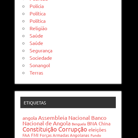
Polícia
Política
Política
Religião
Saúde
Saúde
Segurança
Sociedade
Sonangol
Terras
ETIQUETAS
Assembleia Nacional
Banco
angola
Nacional de Angola
BNA
China
Benguela
Constituição
Corrupção
eleições
FMI
FAA
Forças Armadas Angolanas
Fundo