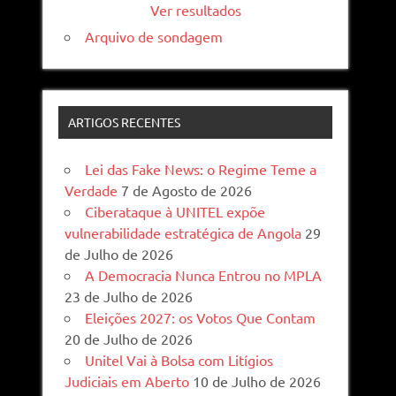
Ver resultados
Arquivo de sondagem
ARTIGOS RECENTES
Lei das Fake News: o Regime Teme a
Verdade
7 de Agosto de 2026
Ciberataque à UNITEL expõe
vulnerabilidade estratégica de Angola
29
de Julho de 2026
A Democracia Nunca Entrou no MPLA
23 de Julho de 2026
Eleições 2027: os Votos Que Contam
20 de Julho de 2026
Unitel Vai à Bolsa com Litígios
Judiciais em Aberto
10 de Julho de 2026