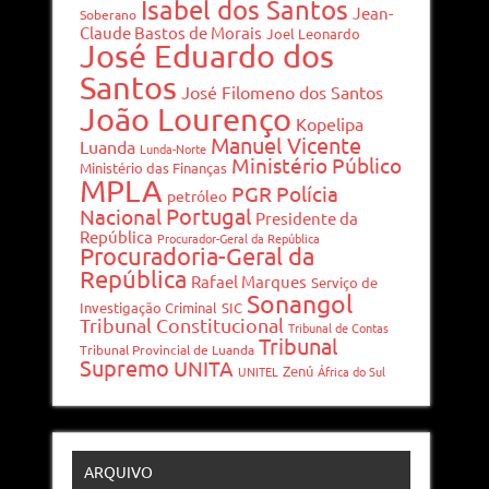
Isabel dos Santos
Jean-
Soberano
Claude Bastos de Morais
Joel Leonardo
José Eduardo dos
Santos
José Filomeno dos Santos
João Lourenço
Kopelipa
Manuel Vicente
Luanda
Lunda-Norte
Ministério Público
Ministério das Finanças
MPLA
PGR
Polícia
petróleo
Portugal
Nacional
Presidente da
República
Procurador-Geral da República
Procuradoria-Geral da
República
Rafael Marques
Serviço de
Sonangol
Investigação Criminal
SIC
Tribunal Constitucional
Tribunal de Contas
Tribunal
Tribunal Provincial de Luanda
Supremo
UNITA
Zenú
UNITEL
África do Sul
ARQUIVO