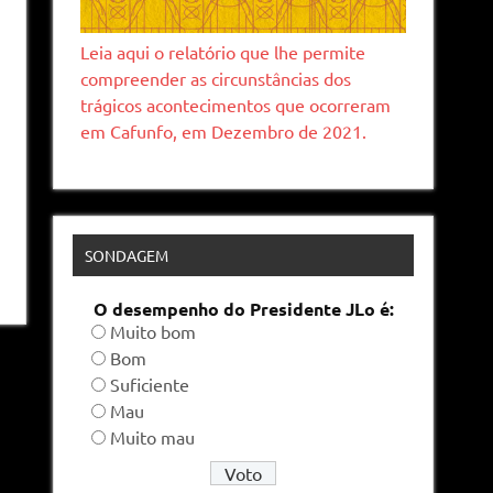
Leia aqui o relatório que lhe permite
compreender as circunstâncias dos
trágicos acontecimentos que ocorreram
em Cafunfo, em Dezembro de 2021.
SONDAGEM
O desempenho do Presidente JLo é:
Muito bom
Bom
Suficiente
Mau
Muito mau