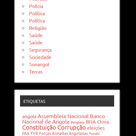
Polícia
Política
Política
Religião
Saúde
Saúde
Segurança
Sociedade
Sonangol
Terras
ETIQUETAS
Assembleia Nacional
Banco
angola
Nacional de Angola
BNA
China
Benguela
Constituição
Corrupção
eleições
FMI
FAA
Forças Armadas Angolanas
Fundo