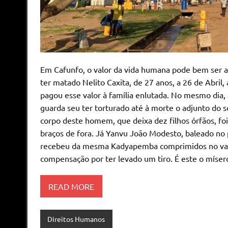
Em Cafunfo, o valor da vida humana pode bem ser a
ter matado Nelito Caxita, de 27 anos, a 26 de Abri
pagou esse valor à família enlutada. No mesmo di
guarda seu ter torturado até à morte o adjunto do 
corpo deste homem, que deixa dez filhos órfãos, fo
braços de fora. Já Yanvu João Modesto, baleado no p
recebeu da mesma Kadyapemba comprimidos no valor
compensação por ter levado um tiro. É este o mísero
READ MORE
Direitos Humanos