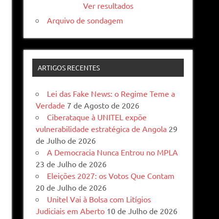
Ver resultados
Arquivo de sondagem
ARTIGOS RECENTES
Lei das Fake News: o Regime Teme a
Verdade
7 de Agosto de 2026
Ciberataque à UNITEL expõe
vulnerabilidade estratégica de Angola
29
de Julho de 2026
A Democracia Nunca Entrou no MPLA
23 de Julho de 2026
Eleições 2027: os Votos Que Contam
20 de Julho de 2026
Unitel Vai à Bolsa com Litígios
Judiciais em Aberto
10 de Julho de 2026