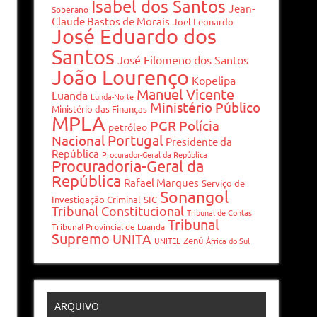
Isabel dos Santos
Jean-
Soberano
Claude Bastos de Morais
Joel Leonardo
José Eduardo dos
Santos
José Filomeno dos Santos
João Lourenço
Kopelipa
Manuel Vicente
Luanda
Lunda-Norte
Ministério Público
Ministério das Finanças
MPLA
PGR
Polícia
petróleo
Portugal
Nacional
Presidente da
República
Procurador-Geral da República
Procuradoria-Geral da
República
Rafael Marques
Serviço de
Sonangol
Investigação Criminal
SIC
Tribunal Constitucional
Tribunal de Contas
Tribunal
Tribunal Provincial de Luanda
Supremo
UNITA
Zenú
UNITEL
África do Sul
ARQUIVO