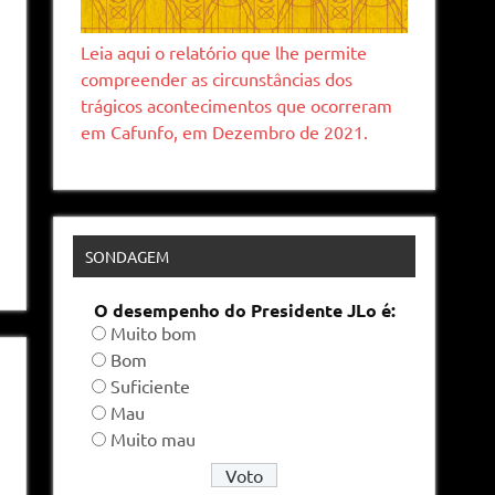
Leia aqui o relatório que lhe permite
compreender as circunstâncias dos
trágicos acontecimentos que ocorreram
em Cafunfo, em Dezembro de 2021.
SONDAGEM
O desempenho do Presidente JLo é:
Muito bom
Bom
Suficiente
Mau
Muito mau