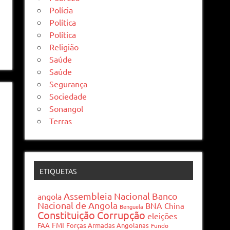
Polícia
Política
Política
Religião
Saúde
Saúde
Segurança
Sociedade
Sonangol
Terras
ETIQUETAS
Assembleia Nacional
Banco
angola
Nacional de Angola
BNA
China
Benguela
Constituição
Corrupção
eleições
FMI
FAA
Forças Armadas Angolanas
Fundo