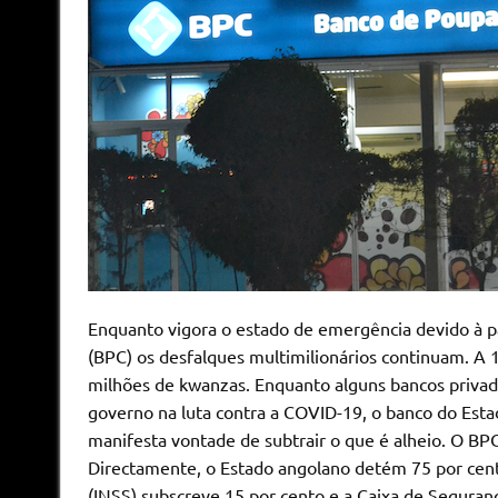
Enquanto vigora o estado de emergência devido à 
(BPC) os desfalques multimilionários continuam. A 
milhões de kwanzas. Enquanto alguns bancos privado
governo na luta contra a COVID-19, o banco do Esta
manifesta vontade de subtrair o que é alheio. O BPC
Directamente, o Estado angolano detém 75 por cento
(INSS) subscreve 15 por cento e a Caixa de Seguran