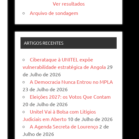
Ver resultados
Arquivo de sondagem
ARTIGOS RECENTES
Ciberataque à UNITEL expõe
vulnerabilidade estratégica de Angola
29
de Julho de 2026
A Democracia Nunca Entrou no MPLA
23 de Julho de 2026
Eleições 2027: os Votos Que Contam
20 de Julho de 2026
Unitel Vai à Bolsa com Litígios
Judiciais em Aberto
10 de Julho de 2026
A Agenda Secreta de Lourenço
2 de
Julho de 2026