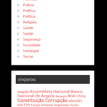
Polícia
Política
Política
Religião
Saúde
Saúde
Segurança
Sociedade
Sonangol
Terras
ETIQUETAS
Assembleia Nacional
Banco
angola
Nacional de Angola
BNA
China
Benguela
Constituição
Corrupção
eleições
FMI
FAA
Forças Armadas Angolanas
Fundo