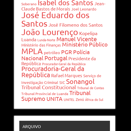
Isabel dos Santos
Jean-
Soberano
Claude Bastos de Morais
Joel Leonardo
José Eduardo dos
Santos
José Filomeno dos Santos
João Lourenço
Kopelipa
Manuel Vicente
Luanda
Lunda-Norte
Ministério Público
Ministério das Finanças
MPLA
PGR
Polícia
petróleo
Portugal
Nacional
Presidente da
República
Procurador-Geral da República
Procuradoria-Geral da
República
Rafael Marques
Serviço de
Sonangol
Investigação Criminal
SIC
Tribunal Constitucional
Tribunal de Contas
Tribunal
Tribunal Provincial de Luanda
Supremo
UNITA
Zenú
UNITEL
África do Sul
ARQUIVO