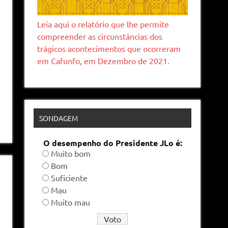
Leia aqui o relatório que lhe permite
compreender as circunstâncias dos
trágicos acontecimentos que ocorreram
em Cafunfo, em Dezembro de 2021.
SONDAGEM
O desempenho do Presidente JLo é:
Muito bom
Bom
Suficiente
Mau
Muito mau