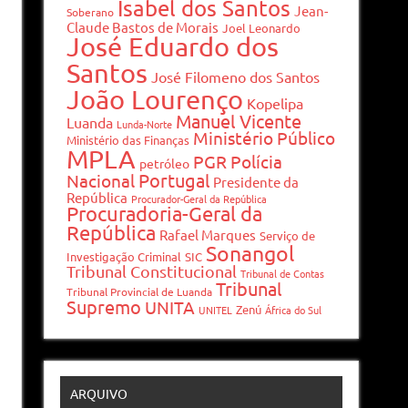
Isabel dos Santos
Jean-
Soberano
Claude Bastos de Morais
Joel Leonardo
José Eduardo dos
Santos
José Filomeno dos Santos
João Lourenço
Kopelipa
Manuel Vicente
Luanda
Lunda-Norte
Ministério Público
Ministério das Finanças
MPLA
PGR
Polícia
petróleo
Portugal
Nacional
Presidente da
República
Procurador-Geral da República
Procuradoria-Geral da
República
Rafael Marques
Serviço de
Sonangol
Investigação Criminal
SIC
Tribunal Constitucional
Tribunal de Contas
Tribunal
Tribunal Provincial de Luanda
Supremo
UNITA
Zenú
UNITEL
África do Sul
ARQUIVO