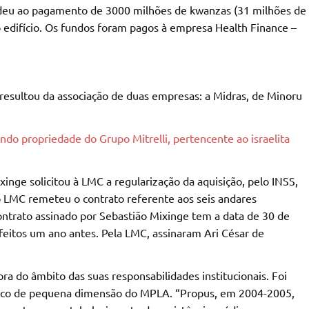
deu ao pagamento de 3000 milhões de kwanzas (31 milhões de
do edifício. Os fundos foram pagos à empresa Health Finance –
 resultou da associação de duas empresas: a Midras, de Minoru
o propriedade do Grupo Mitrelli, pertencente ao israelita
nge solicitou à LMC a regularização da aquisição, pelo INSS,
 o LMC remeteu o contrato referente aos seis andares
ontrato assinado por Sebastião Mixinge tem a data de 30 de
itos um ano antes. Pela LMC, assinaram Ari César de
a do âmbito das suas responsabilidades institucionais. Foi
dico de pequena dimensão do MPLA. “Propus, em 2004-2005,