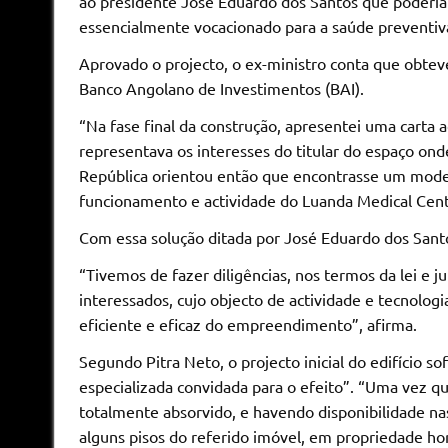
ao presidente José Eduardo dos Santos que podería
essencialmente vocacionado para a saúde preventiva
Aprovado o projecto, o ex-ministro conta que obtev
Banco Angolano de Investimentos (BAI).
“Na fase final da construção, apresentei uma carta 
representava os interesses do titular do espaço o
República orientou então que encontrasse um model
funcionamento e actividade do Luanda Medical Cente
Com essa solução ditada por José Eduardo dos Santos
“Tivemos de fazer diligências, nos termos da lei e j
interessados, cujo objecto de actividade e tecnolog
eficiente e eficaz do empreendimento”, afirma.
Segundo Pitra Neto, o projecto inicial do edifício 
especializada convidada para o efeito”. “Uma vez qu
totalmente absorvido, e havendo disponibilidade nas
alguns pisos do referido imóvel, em propriedade hori