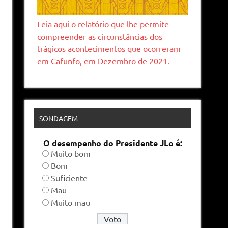
Leia aqui o relatório que lhe permite
compreender as circunstâncias dos
trágicos acontecimentos que ocorreram
em Cafunfo, em Dezembro de 2021.
SONDAGEM
O desempenho do Presidente JLo é:
Muito bom
Bom
Suficiente
Mau
Muito mau