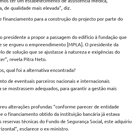
mos ter um estabelecimento de assistência médica,
, de qualidade mais elevada”, diz.
e financiamento para a construção do projecto por parte do
ao presidente a propor a passagem do edifício à fundação que
nde se ergueu o empreendimento [MPLA]. O presidente da
o de solução que se ajustasse à natureza e exigências do
r”, revela Pitra Neto.
, qual foi a alternativa encontrada?
unto de eventuais parceiros nacionais e internacionais
ia se mostrassem adequados, para garantir a gestão mais
sofreu alterações profundas “conforme parecer de entidade
e o financiamento obtido da instituição bancária já estava
 reservas técnicas do Fundo de Segurança Social, este adquiriu
zontal”, esclarece o ex-ministro.