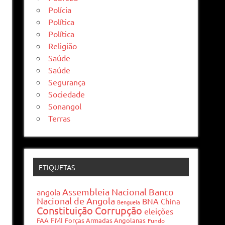
Polícia
Política
Política
Religião
Saúde
Saúde
Segurança
Sociedade
Sonangol
Terras
ETIQUETAS
Assembleia Nacional
Banco
angola
Nacional de Angola
BNA
China
Benguela
Constituição
Corrupção
eleições
FMI
FAA
Forças Armadas Angolanas
Fundo