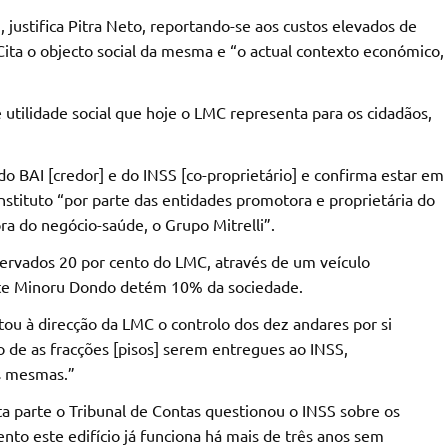
justifica Pitra Neto, reportando-se aos custos elevados de
 Cita o objecto social da mesma e “o actual contexto económico,
utilidade social que hoje o LMC representa para os cidadãos,
o BAI [credor] e do INSS [co-proprietário] e confirma estar em
Instituto “por parte das entidades promotora e proprietária do
a do negócio-saúde, o Grupo Mitrelli”.
ervados 20 por cento do LMC, através de um veículo
nte Minoru Dondo detém 10% da sociedade.
itou à direcção da LMC o controlo dos dez andares por si
o de as fracções [pisos] serem entregues ao INSS,
as mesmas.”
a parte o Tribunal de Contas questionou o INSS sobre os
o este edifício já funciona há mais de três anos sem