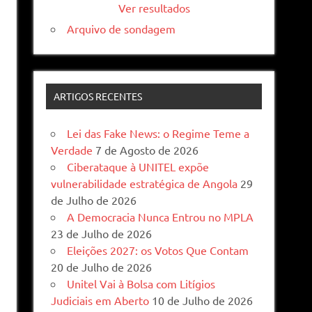
Ver resultados
Arquivo de sondagem
ARTIGOS RECENTES
Lei das Fake News: o Regime Teme a
Verdade
7 de Agosto de 2026
Ciberataque à UNITEL expõe
vulnerabilidade estratégica de Angola
29
de Julho de 2026
A Democracia Nunca Entrou no MPLA
23 de Julho de 2026
Eleições 2027: os Votos Que Contam
20 de Julho de 2026
Unitel Vai à Bolsa com Litígios
Judiciais em Aberto
10 de Julho de 2026