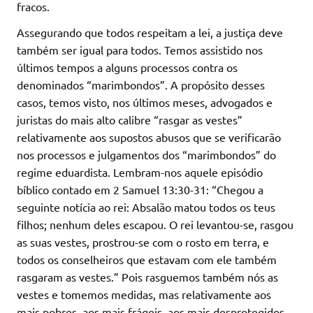
fracos.
Assegurando que todos respeitam a lei, a justiça deve
também ser igual para todos. Temos assistido nos
últimos tempos a alguns processos contra os
denominados “marimbondos”. A propósito desses
casos, temos visto, nos últimos meses, advogados e
juristas do mais alto calibre “rasgar as vestes”
relativamente aos supostos abusos que se verificarão
nos processos e julgamentos dos “marimbondos” do
regime eduardista. Lembram-nos aquele episódio
bíblico contado em 2 Samuel 13:30-31: “Chegou a
seguinte notícia ao rei: Absalão matou todos os teus
filhos; nenhum deles escapou. O rei levantou-se, rasgou
as suas vestes, prostrou-se com o rosto em terra, e
todos os conselheiros que estavam com ele também
rasgaram as vestes.” Pois rasguemos também nós as
vestes e tomemos medidas, mas relativamente aos
mais pobres, aos mais frágeis, aos mais desprotegidos