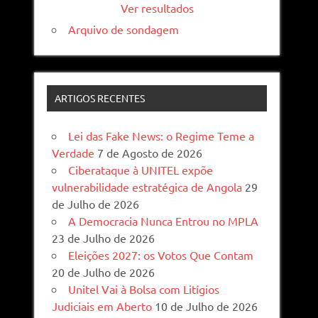
Ver resultados
Arquivo de sondagem
ARTIGOS RECENTES
Lei das Fake News: o Regime Teme a
Verdade
7 de Agosto de 2026
Ciberataque à UNITEL expõe
vulnerabilidade estratégica de Angola
29
de Julho de 2026
A Democracia Nunca Entrou no MPLA
23 de Julho de 2026
Eleições 2027: os Votos Que Contam
20 de Julho de 2026
Unitel Vai à Bolsa com Litígios
Judiciais em Aberto
10 de Julho de 2026