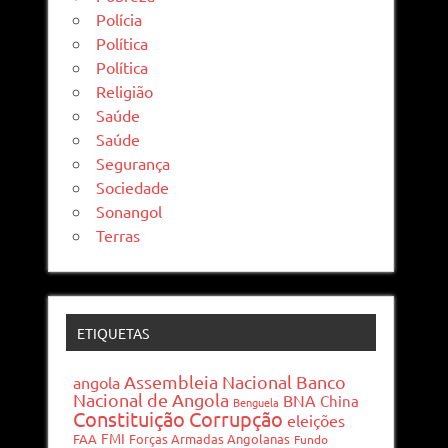
Polícia
Política
Política
Religião
Saúde
Saúde
Segurança
Sociedade
Sonangol
Terras
ETIQUETAS
Assembleia Nacional
Banco
angola
Nacional de Angola
BNA
China
Benguela
Constituição
Corrupção
eleições
FMI
FAA
Forças Armadas Angolanas
Fundo