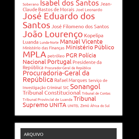
Isabel dos Santos
Jean-
Soberano
Claude Bastos de Morais
Joel Leonardo
José Eduardo dos
Santos
José Filomeno dos Santos
João Lourenço
Kopelipa
Manuel Vicente
Luanda
Lunda-Norte
Ministério Público
Ministério das Finanças
MPLA
PGR
Polícia
petróleo
Portugal
Nacional
Presidente da
República
Procurador-Geral da República
Procuradoria-Geral da
República
Rafael Marques
Serviço de
Sonangol
Investigação Criminal
SIC
Tribunal Constitucional
Tribunal de Contas
Tribunal
Tribunal Provincial de Luanda
Supremo
UNITA
Zenú
UNITEL
África do Sul
ARQUIVO