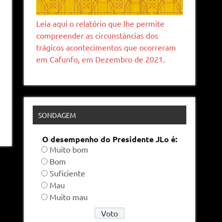
Leia aqui o relatório que lhe permite
compreender as circunstâncias dos
trágicos acontecimentos que ocorreram
em Cafunfo, em Dezembro de 2021.
SONDAGEM
O desempenho do Presidente JLo é:
Muito bom
Bom
Suficiente
Mau
Muito mau